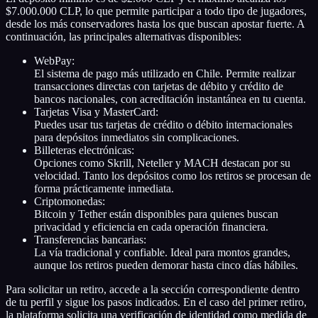
$7.000.000 CLP, lo que permite participar a todo tipo de jugadores,
desde los más conservadores hasta los que buscan apostar fuerte. A
continuación, las principales alternativas disponibles:
WebPay:
El sistema de pago más utilizado en Chile. Permite realizar
transacciones directas con tarjetas de débito y crédito de
bancos nacionales, con acreditación instantánea en tu cuenta.
Tarjetas Visa y MasterCard:
Puedes usar tus tarjetas de crédito o débito internacionales
para depósitos inmediatos sin complicaciones.
Billeteras electrónicas:
Opciones como Skrill, Neteller y MACH destacan por su
velocidad. Tanto los depósitos como los retiros se procesan de
forma prácticamente inmediata.
Criptomonedas:
Bitcoin y Tether están disponibles para quienes buscan
privacidad y eficiencia en cada operación financiera.
Transferencias bancarias:
La vía tradicional y confiable. Ideal para montos grandes,
aunque los retiros pueden demorar hasta cinco días hábiles.
Para solicitar un retiro, accede a la sección correspondiente dentro
de tu perfil y sigue los pasos indicados. En el caso del primer retiro,
la plataforma solicita una verificación de identidad como medida de