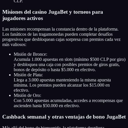
CLP.
Misiones del casino JugaBet y torneos para
jugadores activos
Las misiones recompensan la constancia dentro de la plataforma.
Los fanáticos de las tragamonedas pueden completar desafíos
progresivos que desbloquean cajas sorpresa con premios cada vez
más valiosos:
Misión de Bronce:
Acumula 1.000 apuestas en slots (mínimo $500 CLP por giro)
y desbloquea una caja con posibles premios de giros gratis,
bonos de depósito o hasta $5.000 en efectivo.
Misión de Plata:
Llega a 3.000 apuestas manteniendo la misma apuesta
mínima. Los premios pueden alcanzar los $15.000 en
efectivo.
Misión de Oro:
Con 5.000 apuestas acumuladas, accedes a recompensas que
ascienden hasta $50.000 en efectivo.
Cashback semanal y otras ventajas de bono JugaBet
Más allá del bono de bienvenida, la plataforma despliega