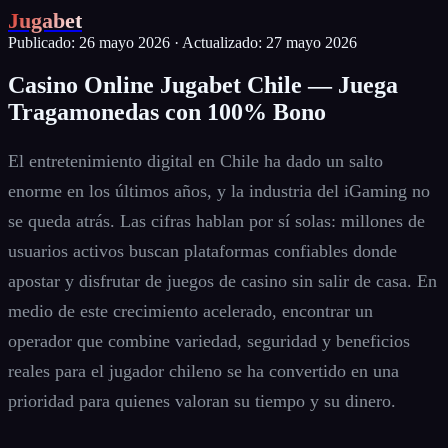
Jugabet
Publicado: 26 mayo 2026
·
Actualizado: 27 mayo 2026
Casino Online Jugabet Chile — Juega
Tragamonedas con 100% Bono
El entretenimiento digital en Chile ha dado un salto
enorme en los últimos años, y la industria del iGaming no
se queda atrás. Las cifras hablan por sí solas: millones de
usuarios activos buscan plataformas confiables donde
apostar y disfrutar de juegos de casino sin salir de casa. En
medio de este crecimiento acelerado, encontrar un
operador que combine variedad, seguridad y beneficios
reales para el jugador chileno se ha convertido en una
prioridad para quienes valoran su tiempo y su dinero.