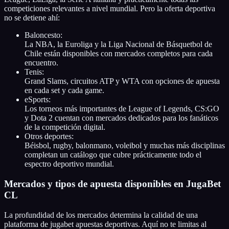
competiciones relevantes a nivel mundial. Pero la oferta deportiva
no se detiene ahí:
Baloncesto:
La NBA, la Euroliga y la Liga Nacional de Básquetbol de
Chile están disponibles con mercados completos para cada
encuentro.
Tenis:
Grand Slams, circuitos ATP y WTA con opciones de apuesta
en cada set y cada game.
eSports:
Los torneos más importantes de League of Legends, CS:GO
y Dota 2 cuentan con mercados dedicados para los fanáticos
de la competición digital.
Otros deportes:
Béisbol, rugby, balonmano, voleibol y muchas más disciplinas
completan un catálogo que cubre prácticamente todo el
espectro deportivo mundial.
Mercados y tipos de apuesta disponibles en JugaBet
CL
La profundidad de los mercados determina la calidad de una
plataforma de jugabet apuestas deportivas. Aquí no te limitas al