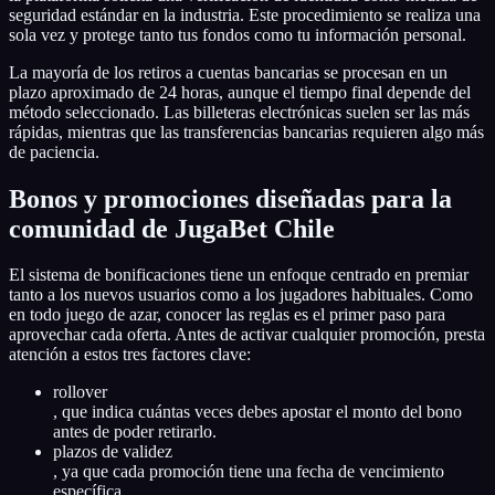
seguridad estándar en la industria. Este procedimiento se realiza una
sola vez y protege tanto tus fondos como tu información personal.
La mayoría de los retiros a cuentas bancarias se procesan en un
plazo aproximado de 24 horas, aunque el tiempo final depende del
método seleccionado. Las billeteras electrónicas suelen ser las más
rápidas, mientras que las transferencias bancarias requieren algo más
de paciencia.
Bonos y promociones diseñadas para la
comunidad de JugaBet Chile
El sistema de bonificaciones tiene un enfoque centrado en premiar
tanto a los nuevos usuarios como a los jugadores habituales. Como
en todo juego de azar, conocer las reglas es el primer paso para
aprovechar cada oferta. Antes de activar cualquier promoción, presta
atención a estos tres factores clave:
rollover
, que indica cuántas veces debes apostar el monto del bono
antes de poder retirarlo.
plazos de validez
, ya que cada promoción tiene una fecha de vencimiento
específica.