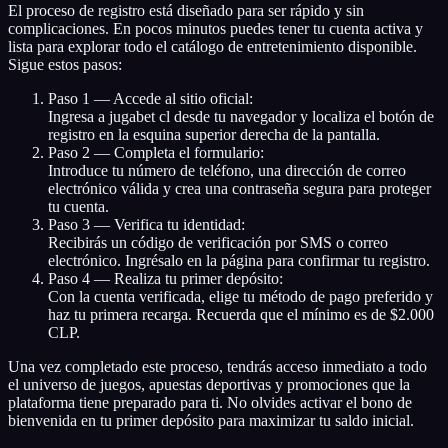
El proceso de registro está diseñado para ser rápido y sin
complicaciones. En pocos minutos puedes tener tu cuenta activa y
lista para explorar todo el catálogo de entretenimiento disponible.
Sigue estos pasos:
Paso 1 — Accede al sitio oficial:
Ingresa a jugabet cl desde tu navegador y localiza el botón de
registro en la esquina superior derecha de la pantalla.
Paso 2 — Completa el formulario:
Introduce tu número de teléfono, una dirección de correo
electrónico válida y crea una contraseña segura para proteger
tu cuenta.
Paso 3 — Verifica tu identidad:
Recibirás un código de verificación por SMS o correo
electrónico. Ingrésalo en la página para confirmar tu registro.
Paso 4 — Realiza tu primer depósito:
Con la cuenta verificada, elige tu método de pago preferido y
haz tu primera recarga. Recuerda que el mínimo es de $2.000
CLP.
Una vez completado este proceso, tendrás acceso inmediato a todo
el universo de juegos, apuestas deportivas y promociones que la
plataforma tiene preparado para ti. No olvides activar el bono de
bienvenida en tu primer depósito para maximizar tu saldo inicial.