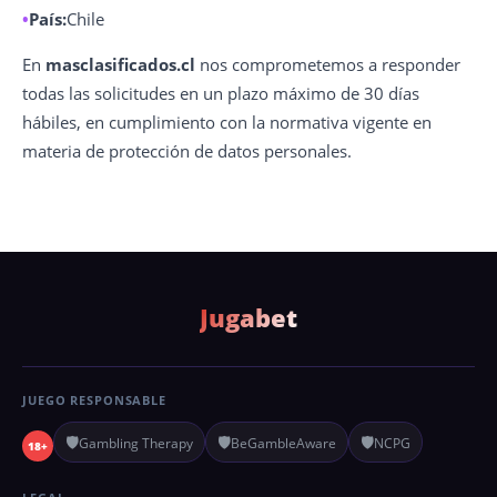
País:
Chile
En
masclasificados.cl
nos comprometemos a responder
todas las solicitudes en un plazo máximo de 30 días
hábiles, en cumplimiento con la normativa vigente en
materia de protección de datos personales.
Jugabet
JUEGO RESPONSABLE
🛡️
🛡️
🛡️
Gambling Therapy
BeGambleAware
NCPG
18+