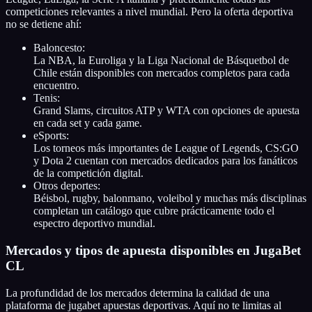
competiciones relevantes a nivel mundial. Pero la oferta deportiva
no se detiene ahí:
Baloncesto:
La NBA, la Euroliga y la Liga Nacional de Básquetbol de
Chile están disponibles con mercados completos para cada
encuentro.
Tenis:
Grand Slams, circuitos ATP y WTA con opciones de apuesta
en cada set y cada game.
eSports:
Los torneos más importantes de League of Legends, CS:GO
y Dota 2 cuentan con mercados dedicados para los fanáticos
de la competición digital.
Otros deportes:
Béisbol, rugby, balonmano, voleibol y muchas más disciplinas
completan un catálogo que cubre prácticamente todo el
espectro deportivo mundial.
Mercados y tipos de apuesta disponibles en JugaBet
CL
La profundidad de los mercados determina la calidad de una
plataforma de jugabet apuestas deportivas. Aquí no te limitas al