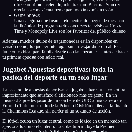
ofrece un ritmo acelerado, mientras que Baccarat Squeeze
revela las cartas lentamente para maximizar la tensión.
Game Shows:
Una categoría que fusiona elementos de juegos de mesa con
la dinámica de programas de concursos televisivos. Crazy
Time y Monopoly Live son los favoritos del público chileno.
Además, muchos títulos de tragamonedas están disponibles en
versión demo, lo que permite jugar sin arriesgar dinero real. Esta
función es ideal para familiarizarte con las mecánicas antes de hacer
tu primera apuesta con saldo real.
Jugabet Apuestas deportivas: toda la
pasión del deporte en un solo lugar
La sección de apuestas deportivas en jugabet abarca una cobertura
impresionante que satisface al aficionado más exigente. En un
mismo día puedes pasar de un combate de UFC a una carrera de
Fórmula 1, de un partido de la Primera División chilena a la final de
la Champions League, sin perder ni un segundo de acción.
El fútbol ocupa un lugar central, como es lógico en un mercado tan
apasionado como el chileno. La cobertura incluye la Premier
League, LaLiga, la Serie A italiana y prácticamente todas las