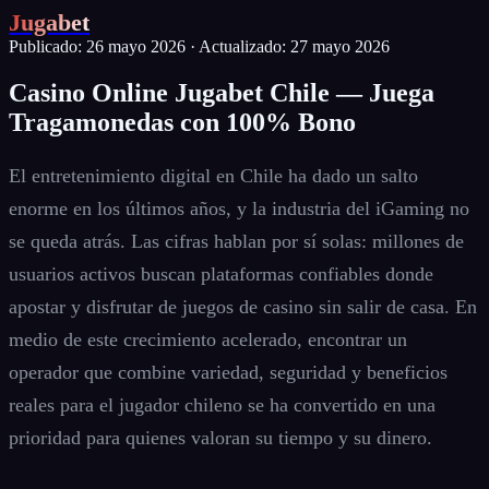
Jugabet
Publicado: 26 mayo 2026
·
Actualizado: 27 mayo 2026
Casino Online Jugabet Chile — Juega
Tragamonedas con 100% Bono
El entretenimiento digital en Chile ha dado un salto
enorme en los últimos años, y la industria del iGaming no
se queda atrás. Las cifras hablan por sí solas: millones de
usuarios activos buscan plataformas confiables donde
apostar y disfrutar de juegos de casino sin salir de casa. En
medio de este crecimiento acelerado, encontrar un
operador que combine variedad, seguridad y beneficios
reales para el jugador chileno se ha convertido en una
prioridad para quienes valoran su tiempo y su dinero.