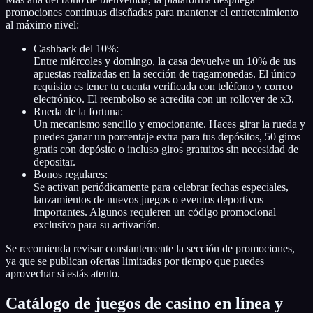
promociones continuas diseñadas para mantener el entretenimiento
al máximo nivel:
Cashback del 10%:
Entre miércoles y domingo, la casa devuelve un 10% de tus
apuestas realizadas en la sección de tragamonedas. El único
requisito es tener tu cuenta verificada con teléfono y correo
electrónico. El reembolso se acredita con un rollover de x3.
Rueda de la fortuna:
Un mecanismo sencillo y emocionante. Haces girar la rueda y
puedes ganar un porcentaje extra para tus depósitos, 50 giros
gratis con depósito o incluso giros gratuitos sin necesidad de
depositar.
Bonos regulares:
Se activan periódicamente para celebrar fechas especiales,
lanzamientos de nuevos juegos o eventos deportivos
importantes. Algunos requieren un código promocional
exclusivo para su activación.
Se recomienda revisar constantemente la sección de promociones,
ya que se publican ofertas limitadas por tiempo que puedes
aprovechar si estás atento.
Catálogo de juegos de casino en línea y