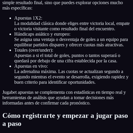
simple resultado final, sino que puedes explorar opciones mucho
más específicas:
Apuestas 1X2:
La modalidad clásica donde eliges entre victoria local, empate
o victoria visitante como resultado final del encuentro.
Hándicaps asiático y europeo:
Se asigna una ventaja o desventaja de goles a un equipo para
equilibrar partidos dispares y ofrecer cuotas más atractivas.
Totales (over/under):
Apuestas a si el total de goles, puntos o tantos superará o
quedará por debajo de una cifra establecida por la casa.
Apuestas en vivo:
La adrenalina máxima. Las cuotas se actualizan segundo a
segundo mientras el evento se desarrolla, exigiendo rapidez y
buen criterio para identificar oportunidades.
Jugabet apuestas se complementa con estadísticas en tiempo real y
herramientas de análisis que ayudan a tomar decisiones más
informadas antes de confirmar cada pronóstico.
Cómo registrarte y empezar a jugar paso
a paso