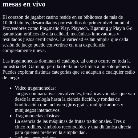
mesas en vivo
El corazón de jugabet casino reside en su biblioteca de más de
10.000 títulos, desarrollados por estudios de primer nivel mundial.
Proveedores como Pragmatic Play, Playtech, Bgaming y Play'n Go
garantizan gráficos de alta calidad, mecánicas innovadoras y
resultados justos certificados. La variedad es tan amplia que cada
sesión de juego puede convertirse en una experiencia
completamente nueva.
Las tragamonedas dominan el catálogo, tal como ocurre en toda la
industria del iGaming, pero la oferta no se limita a un solo género.
Puedes explorar distintas categorías que se adaptan a cualquier estilo
de juego:
Video tragamonedas:
Juegos con narrativas envolventes, temáticas variadas que van
desde la mitología hasta la ciencia ficción, y rondas de
bonificación que incluyen giros gratis, multiplicadores y
minijuegos interactivos.
Tragamonedas clásicas:
La esencia de las máquinas de frutas tradicionales. Tres o
cinco rodillos, símbolos reconocibles y una dinámica directa
para quienes prefieren la simplicidad.
Jackpots progresivos: