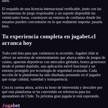
altos.
El respaldo de una licencia internacional verificable, junto con las
herramientas de juego responsable y un soporte disponible las
veinticuatro horas, construyen un entorno de confianza donde los
usuarios pueden concentrarse en lo que realmente importa: pasarla
bien.
Tu experiencia completa en jugabet.cl
arranca hoy
Todo está listo para que comiences tu recorrido. Jugabet chile te
ofrece un universo de entretenimiento que abarca miles de juegos de
casino, apuestas deportivas con mercados globales, bonos generosos
desde el primer depósito, una aplicación móvil funcional y un
entorno protegido por tecnología de seguridad avanzada. Cada
sección de la plataforma ha sido diseñada pensando en el jugador
que exige calidad, variedad y transparencia.
Crea tu cuenta ahora, activa tu bono de bienvenida y descubre por
qué esta plataforma se ha convertido en referencia para los
apostadores de Chile. Tu próxima gran jugada te está esperando.
Jugabet