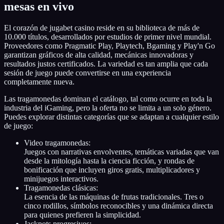
mesas en vivo
El corazón de jugabet casino reside en su biblioteca de más de
10.000 títulos, desarrollados por estudios de primer nivel mundial.
Proveedores como Pragmatic Play, Playtech, Bgaming y Play'n Go
garantizan gráficos de alta calidad, mecánicas innovadoras y
resultados justos certificados. La variedad es tan amplia que cada
sesión de juego puede convertirse en una experiencia
completamente nueva.
Las tragamonedas dominan el catálogo, tal como ocurre en toda la
industria del iGaming, pero la oferta no se limita a un solo género.
Puedes explorar distintas categorías que se adaptan a cualquier estilo
de juego:
Video tragamonedas:
Juegos con narrativas envolventes, temáticas variadas que van
desde la mitología hasta la ciencia ficción, y rondas de
bonificación que incluyen giros gratis, multiplicadores y
minijuegos interactivos.
Tragamonedas clásicas:
La esencia de las máquinas de frutas tradicionales. Tres o
cinco rodillos, símbolos reconocibles y una dinámica directa
para quienes prefieren la simplicidad.
Jackpots progresivos: