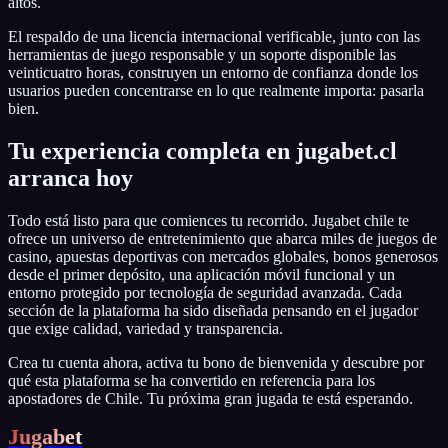
altos.
El respaldo de una licencia internacional verificable, junto con las
herramientas de juego responsable y un soporte disponible las
veinticuatro horas, construyen un entorno de confianza donde los
usuarios pueden concentrarse en lo que realmente importa: pasarla
bien.
Tu experiencia completa en jugabet.cl
arranca hoy
Todo está listo para que comiences tu recorrido. Jugabet chile te
ofrece un universo de entretenimiento que abarca miles de juegos de
casino, apuestas deportivas con mercados globales, bonos generosos
desde el primer depósito, una aplicación móvil funcional y un
entorno protegido por tecnología de seguridad avanzada. Cada
sección de la plataforma ha sido diseñada pensando en el jugador
que exige calidad, variedad y transparencia.
Crea tu cuenta ahora, activa tu bono de bienvenida y descubre por
qué esta plataforma se ha convertido en referencia para los
apostadores de Chile. Tu próxima gran jugada te está esperando.
Jugabet