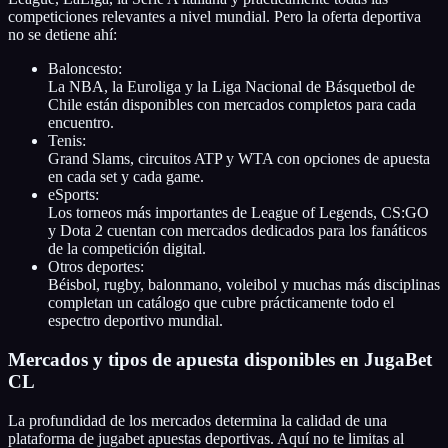
competiciones relevantes a nivel mundial. Pero la oferta deportiva
no se detiene ahí:
Baloncesto:
La NBA, la Euroliga y la Liga Nacional de Básquetbol de
Chile están disponibles con mercados completos para cada
encuentro.
Tenis:
Grand Slams, circuitos ATP y WTA con opciones de apuesta
en cada set y cada game.
eSports:
Los torneos más importantes de League of Legends, CS:GO
y Dota 2 cuentan con mercados dedicados para los fanáticos
de la competición digital.
Otros deportes:
Béisbol, rugby, balonmano, voleibol y muchas más disciplinas
completan un catálogo que cubre prácticamente todo el
espectro deportivo mundial.
Mercados y tipos de apuesta disponibles en JugaBet
CL
La profundidad de los mercados determina la calidad de una
plataforma de jugabet apuestas deportivas. Aquí no te limitas al