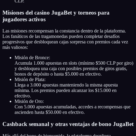
CLP.
Misiones del casino JugaBet y torneos para
jugadores activos
Las misiones recompensan la constancia dentro de la plataforma.
Los fanáticos de las tragamonedas pueden completar desafíos
progresivos que desbloquean cajas sorpresa con premios cada vez
más valiosos:
Misión de Bronce:
Acumula 1.000 apuestas en slots (mínimo $500 CLP por giro)
y desbloquea una caja con posibles premios de giros gratis,
bonos de depósito o hasta $5.000 en efectivo.
Misión de Plata:
Llega a 3.000 apuestas manteniendo la misma apuesta
mínima. Los premios pueden alcanzar los $15.000 en
efectivo.
Misión de Oro:
Con 5.000 apuestas acumuladas, accedes a recompensas que
ascienden hasta $50.000 en efectivo.
Cashback semanal y otras ventajas de bono JugaBet
Más allá del bono de bienvenida, la plataforma despliega