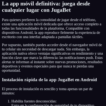
La app móvil definitiva: juega desde
cualquier lugar con JugaBet
Para quienes prefieren la comodidad de jugar desde el teléfono,
existe una aplicación móvil dedicada que ofrece acceso completo a
todas las funcionalidades de la plataforma. Compatible con
dispositivos Android, la app reproduce fielmente la experiencia de
escritorio con una interfaz adaptada a pantallas táctiles.
Por supuesto, también puedes acceder desde el navegador móvil de
tu celular sin necesidad de descargar nada. Sin embargo, la
aplicación nativa ofrece ventajas significativas en rendimiento y una
función clave que marca la diferencia: las notificaciones push. Estas
alertas te informan al instante sobre nuevas promociones, resultados
deportivos y eventos especiales para que nunca te pierdas una
oportunidad.
Instalación rápida de la app JugaBet en Android
El proceso de instalación es sencillo y toma apenas un par de
minutos:
Habilita fuentes desconocidas:
Entra en la configuración de seguridad de tu dispositivo