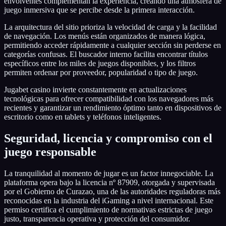
envolventes complementan la experiencia, creando una atmósfera de
juego inmersiva que se percibe desde la primera interacción.
La arquitectura del sitio prioriza la velocidad de carga y la facilidad
de navegación. Los menús están organizados de manera lógica,
permitiendo acceder rápidamente a cualquier sección sin perderse en
categorías confusas. El buscador interno facilita encontrar títulos
específicos entre los miles de juegos disponibles, y los filtros
permiten ordenar por proveedor, popularidad o tipo de juego.
Jugabet casino invierte constantemente en actualizaciones
tecnológicas para ofrecer compatibilidad con los navegadores más
recientes y garantizar un rendimiento óptimo tanto en dispositivos de
escritorio como en tablets y teléfonos inteligentes.
Seguridad, licencia y compromiso con el
juego responsable
La tranquilidad al momento de jugar es un factor innegociable. La
plataforma opera bajo la licencia nº 87909, otorgada y supervisada
por el Gobierno de Curazao, una de las autoridades reguladoras más
reconocidas en la industria del iGaming a nivel internacional. Este
permiso certifica el cumplimiento de normativas estrictas de juego
justo, transparencia operativa y protección del consumidor.