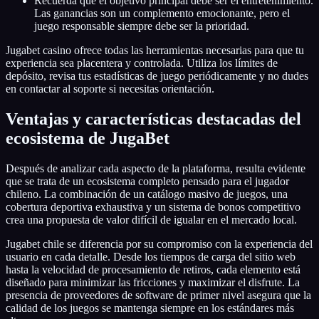
Recuerda que el objetivo principal debe ser el entretenimiento.
Las ganancias son un complemento emocionante, pero el
juego responsable siempre debe ser la prioridad.
Jugabet casino ofrece todas las herramientas necesarias para que tu
experiencia sea placentera y controlada. Utiliza los límites de
depósito, revisa tus estadísticas de juego periódicamente y no dudes
en contactar al soporte si necesitas orientación.
Ventajas y características destacadas del
ecosistema de JugaBet
Después de analizar cada aspecto de la plataforma, resulta evidente
que se trata de un ecosistema completo pensado para el jugador
chileno. La combinación de un catálogo masivo de juegos, una
cobertura deportiva exhaustiva y un sistema de bonos competitivo
crea una propuesta de valor difícil de igualar en el mercado local.
Jugabet chile se diferencia por su compromiso con la experiencia del
usuario en cada detalle. Desde los tiempos de carga del sitio web
hasta la velocidad de procesamiento de retiros, cada elemento está
diseñado para minimizar las fricciones y maximizar el disfrute. La
presencia de proveedores de software de primer nivel asegura que la
calidad de los juegos se mantenga siempre en los estándares más