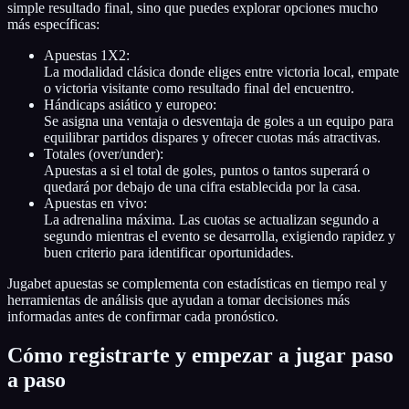
simple resultado final, sino que puedes explorar opciones mucho
más específicas:
Apuestas 1X2:
La modalidad clásica donde eliges entre victoria local, empate
o victoria visitante como resultado final del encuentro.
Hándicaps asiático y europeo:
Se asigna una ventaja o desventaja de goles a un equipo para
equilibrar partidos dispares y ofrecer cuotas más atractivas.
Totales (over/under):
Apuestas a si el total de goles, puntos o tantos superará o
quedará por debajo de una cifra establecida por la casa.
Apuestas en vivo:
La adrenalina máxima. Las cuotas se actualizan segundo a
segundo mientras el evento se desarrolla, exigiendo rapidez y
buen criterio para identificar oportunidades.
Jugabet apuestas se complementa con estadísticas en tiempo real y
herramientas de análisis que ayudan a tomar decisiones más
informadas antes de confirmar cada pronóstico.
Cómo registrarte y empezar a jugar paso
a paso