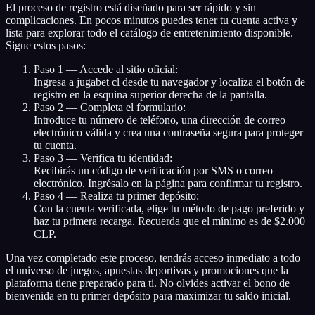
El proceso de registro está diseñado para ser rápido y sin
complicaciones. En pocos minutos puedes tener tu cuenta activa y
lista para explorar todo el catálogo de entretenimiento disponible.
Sigue estos pasos:
Paso 1 — Accede al sitio oficial:
Ingresa a jugabet cl desde tu navegador y localiza el botón de
registro en la esquina superior derecha de la pantalla.
Paso 2 — Completa el formulario:
Introduce tu número de teléfono, una dirección de correo
electrónico válida y crea una contraseña segura para proteger
tu cuenta.
Paso 3 — Verifica tu identidad:
Recibirás un código de verificación por SMS o correo
electrónico. Ingrésalo en la página para confirmar tu registro.
Paso 4 — Realiza tu primer depósito:
Con la cuenta verificada, elige tu método de pago preferido y
haz tu primera recarga. Recuerda que el mínimo es de $2.000
CLP.
Una vez completado este proceso, tendrás acceso inmediato a todo
el universo de juegos, apuestas deportivas y promociones que la
plataforma tiene preparado para ti. No olvides activar el bono de
bienvenida en tu primer depósito para maximizar tu saldo inicial.