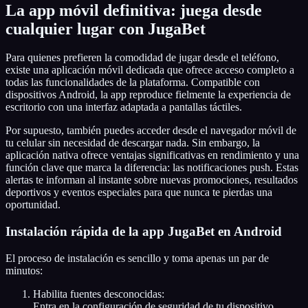
La app móvil definitiva: juega desde
cualquier lugar con JugaBet
Para quienes prefieren la comodidad de jugar desde el teléfono,
existe una aplicación móvil dedicada que ofrece acceso completo a
todas las funcionalidades de la plataforma. Compatible con
dispositivos Android, la app reproduce fielmente la experiencia de
escritorio con una interfaz adaptada a pantallas táctiles.
Por supuesto, también puedes acceder desde el navegador móvil de
tu celular sin necesidad de descargar nada. Sin embargo, la
aplicación nativa ofrece ventajas significativas en rendimiento y una
función clave que marca la diferencia: las notificaciones push. Estas
alertas te informan al instante sobre nuevas promociones, resultados
deportivos y eventos especiales para que nunca te pierdas una
oportunidad.
Instalación rápida de la app JugaBet en Android
El proceso de instalación es sencillo y toma apenas un par de
minutos:
Habilita fuentes desconocidas:
Entra en la configuración de seguridad de tu dispositivo