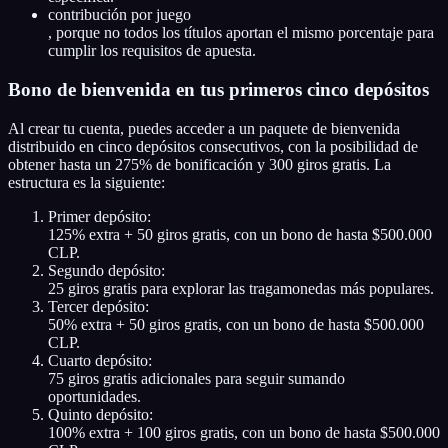
contribución por juego
, porque no todos los títulos aportan el mismo porcentaje para
cumplir los requisitos de apuesta.
Bono de bienvenida en tus primeros cinco depósitos
Al crear tu cuenta, puedes acceder a un paquete de bienvenida
distribuido en cinco depósitos consecutivos, con la posibilidad de
obtener hasta un 275% de bonificación y 300 giros gratis. La
estructura es la siguiente:
Primer depósito:
125% extra + 50 giros gratis, con un bono de hasta $500.000
CLP.
Segundo depósito:
25 giros gratis para explorar las tragamonedas más populares.
Tercer depósito:
50% extra + 50 giros gratis, con un bono de hasta $500.000
CLP.
Cuarto depósito:
75 giros gratis adicionales para seguir sumando
oportunidades.
Quinto depósito:
100% extra + 100 giros gratis, con un bono de hasta $500.000