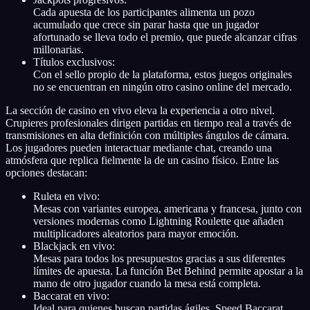
Cada apuesta de los participantes alimenta un pozo
acumulado que crece sin parar hasta que un jugador
afortunado se lleva todo el premio, que puede alcanzar cifras
millonarias.
Títulos exclusivos:
Con el sello propio de la plataforma, estos juegos originales
no se encuentran en ningún otro casino online del mercado.
La sección de casino en vivo eleva la experiencia a otro nivel.
Crupieres profesionales dirigen partidas en tiempo real a través de
transmisiones en alta definición con múltiples ángulos de cámara.
Los jugadores pueden interactuar mediante chat, creando una
atmósfera que replica fielmente la de un casino físico. Entre las
opciones destacan:
Ruleta en vivo:
Mesas con variantes europea, americana y francesa, junto con
versiones modernas como Lightning Roulette que añaden
multiplicadores aleatorios para mayor emoción.
Blackjack en vivo:
Mesas para todos los presupuestos gracias a sus diferentes
límites de apuesta. La función Bet Behind permite apostar a la
mano de otro jugador cuando la mesa está completa.
Baccarat en vivo:
Ideal para quienes buscan partidas ágiles. Speed Baccarat