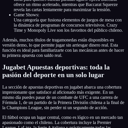
ofrece un ritmo acelerado, mientras que Baccarat Squeeze
revela las cartas lentamente para maximizar la tensión.
Game Shows:
Una categoría que fusiona elementos de juegos de mesa con
la dinámica de programas de concursos televisivos. Crazy
Time y Monopoly Live son los favoritos del público chileno.
Además, muchos títulos de tragamonedas están disponibles en
versión demo, lo que permite jugar sin arriesgar dinero real. Esta
función es ideal para familiarizarte con las mecánicas antes de hacer
tu primera apuesta con saldo real.
Jugabet Apuestas deportivas: toda la
pasión del deporte en un solo lugar
La sección de apuestas deportivas en jugabet abarca una cobertura
impresionante que satisface al aficionado más exigente. En un
mismo día puedes pasar de un combate de UFC a una carrera de
Fórmula 1, de un partido de la Primera División chilena a la final de
la Champions League, sin perder ni un segundo de acción.
El fútbol ocupa un lugar central, como es lógico en un mercado tan
apasionado como el chileno. La cobertura incluye la Premier
League, LaLiga, la Serie A italiana y prácticamente todas las