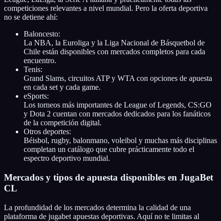
competiciones relevantes a nivel mundial. Pero la oferta deportiva
no se detiene ahí:
Baloncesto:
La NBA, la Euroliga y la Liga Nacional de Básquetbol de
Chile están disponibles con mercados completos para cada
encuentro.
Tenis:
Grand Slams, circuitos ATP y WTA con opciones de apuesta
en cada set y cada game.
eSports:
Los torneos más importantes de League of Legends, CS:GO
y Dota 2 cuentan con mercados dedicados para los fanáticos
de la competición digital.
Otros deportes:
Béisbol, rugby, balonmano, voleibol y muchas más disciplinas
completan un catálogo que cubre prácticamente todo el
espectro deportivo mundial.
Mercados y tipos de apuesta disponibles en JugaBet
CL
La profundidad de los mercados determina la calidad de una
plataforma de jugabet apuestas deportivas. Aquí no te limitas al