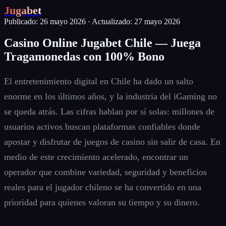
Jugabet
Publicado: 26 mayo 2026
·
Actualizado: 27 mayo 2026
Casino Online Jugabet Chile — Juega
Tragamonedas con 100% Bono
El entretenimiento digital en Chile ha dado un salto
enorme en los últimos años, y la industria del iGaming no
se queda atrás. Las cifras hablan por sí solas: millones de
usuarios activos buscan plataformas confiables donde
apostar y disfrutar de juegos de casino sin salir de casa. En
medio de este crecimiento acelerado, encontrar un
operador que combine variedad, seguridad y beneficios
reales para el jugador chileno se ha convertido en una
prioridad para quienes valoran su tiempo y su dinero.