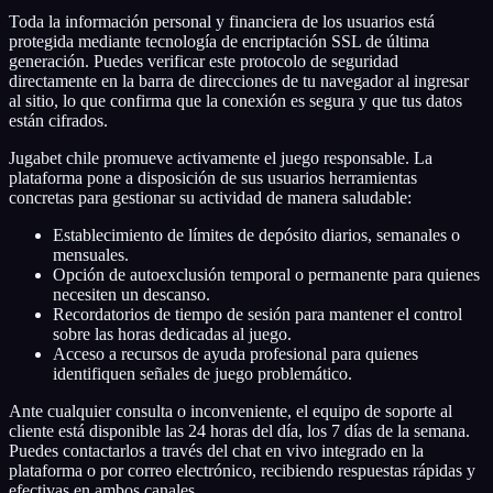
Toda la información personal y financiera de los usuarios está
protegida mediante tecnología de encriptación SSL de última
generación. Puedes verificar este protocolo de seguridad
directamente en la barra de direcciones de tu navegador al ingresar
al sitio, lo que confirma que la conexión es segura y que tus datos
están cifrados.
Jugabet chile promueve activamente el juego responsable. La
plataforma pone a disposición de sus usuarios herramientas
concretas para gestionar su actividad de manera saludable:
Establecimiento de límites de depósito diarios, semanales o
mensuales.
Opción de autoexclusión temporal o permanente para quienes
necesiten un descanso.
Recordatorios de tiempo de sesión para mantener el control
sobre las horas dedicadas al juego.
Acceso a recursos de ayuda profesional para quienes
identifiquen señales de juego problemático.
Ante cualquier consulta o inconveniente, el equipo de soporte al
cliente está disponible las 24 horas del día, los 7 días de la semana.
Puedes contactarlos a través del chat en vivo integrado en la
plataforma o por correo electrónico, recibiendo respuestas rápidas y
efectivas en ambos canales.