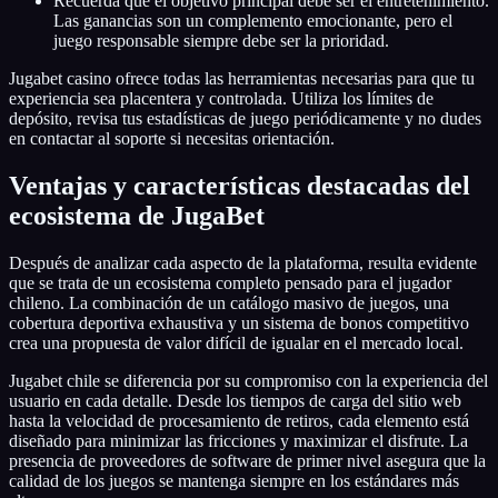
Recuerda que el objetivo principal debe ser el entretenimiento.
Las ganancias son un complemento emocionante, pero el
juego responsable siempre debe ser la prioridad.
Jugabet casino ofrece todas las herramientas necesarias para que tu
experiencia sea placentera y controlada. Utiliza los límites de
depósito, revisa tus estadísticas de juego periódicamente y no dudes
en contactar al soporte si necesitas orientación.
Ventajas y características destacadas del
ecosistema de JugaBet
Después de analizar cada aspecto de la plataforma, resulta evidente
que se trata de un ecosistema completo pensado para el jugador
chileno. La combinación de un catálogo masivo de juegos, una
cobertura deportiva exhaustiva y un sistema de bonos competitivo
crea una propuesta de valor difícil de igualar en el mercado local.
Jugabet chile se diferencia por su compromiso con la experiencia del
usuario en cada detalle. Desde los tiempos de carga del sitio web
hasta la velocidad de procesamiento de retiros, cada elemento está
diseñado para minimizar las fricciones y maximizar el disfrute. La
presencia de proveedores de software de primer nivel asegura que la
calidad de los juegos se mantenga siempre en los estándares más