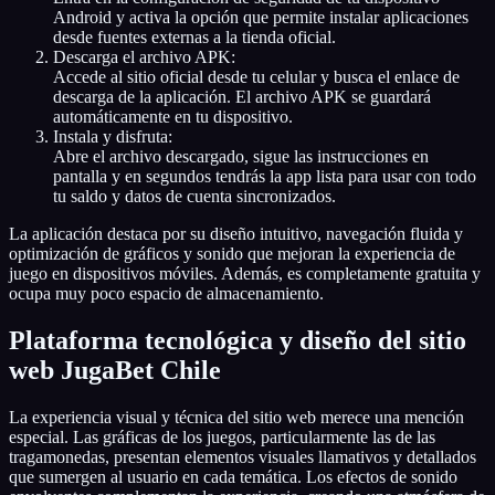
Android y activa la opción que permite instalar aplicaciones
desde fuentes externas a la tienda oficial.
Descarga el archivo APK:
Accede al sitio oficial desde tu celular y busca el enlace de
descarga de la aplicación. El archivo APK se guardará
automáticamente en tu dispositivo.
Instala y disfruta:
Abre el archivo descargado, sigue las instrucciones en
pantalla y en segundos tendrás la app lista para usar con todo
tu saldo y datos de cuenta sincronizados.
La aplicación destaca por su diseño intuitivo, navegación fluida y
optimización de gráficos y sonido que mejoran la experiencia de
juego en dispositivos móviles. Además, es completamente gratuita y
ocupa muy poco espacio de almacenamiento.
Plataforma tecnológica y diseño del sitio
web JugaBet Chile
La experiencia visual y técnica del sitio web merece una mención
especial. Las gráficas de los juegos, particularmente las de las
tragamonedas, presentan elementos visuales llamativos y detallados
que sumergen al usuario en cada temática. Los efectos de sonido