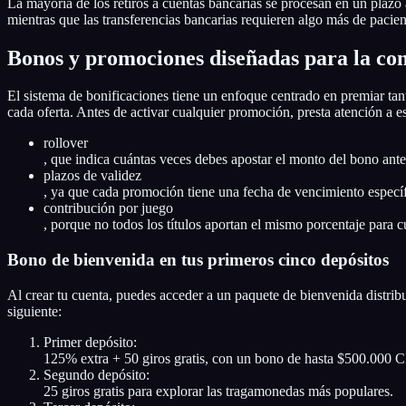
La mayoría de los retiros a cuentas bancarias se procesan en un plazo
mientras que las transferencias bancarias requieren algo más de pacien
Bonos y promociones diseñadas para la co
El sistema de bonificaciones tiene un enfoque centrado en premiar tan
cada oferta. Antes de activar cualquier promoción, presta atención a est
rollover
, que indica cuántas veces debes apostar el monto del bono antes
plazos de validez
, ya que cada promoción tiene una fecha de vencimiento específ
contribución por juego
, porque no todos los títulos aportan el mismo porcentaje para c
Bono de bienvenida en tus primeros cinco depósitos
Al crear tu cuenta, puedes acceder a un paquete de bienvenida distribu
siguiente:
Primer depósito:
125% extra + 50 giros gratis, con un bono de hasta $500.000 
Segundo depósito:
25 giros gratis para explorar las tragamonedas más populares.