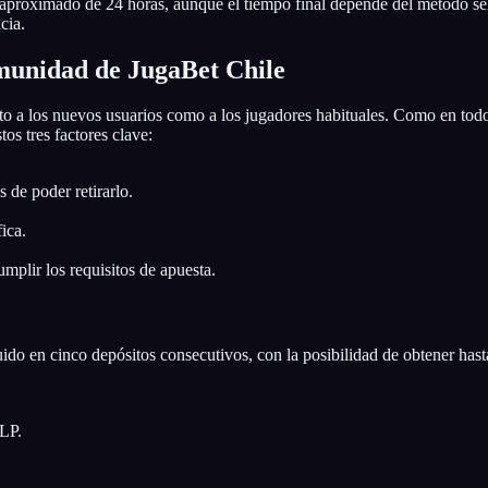
 aproximado de 24 horas, aunque el tiempo final depende del método sele
cia.
munidad de JugaBet Chile
to a los nuevos usuarios como a los jugadores habituales. Como en todo
os tres factores clave:
 de poder retirarlo.
ica.
umplir los requisitos de apuesta.
ido en cinco depósitos consecutivos, con la posibilidad de obtener hast
CLP.