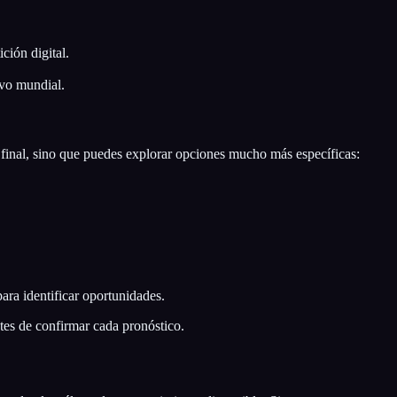
ión digital.
ivo mundial.
o final, sino que puedes explorar opciones mucho más específicas:
ara identificar oportunidades.
tes de confirmar cada pronóstico.