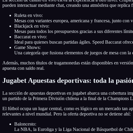
pueden interactuar mediante chat, creando una atmósfera que replica fi
Ruleta en vivo:
Mesas con variantes europea, americana y francesa, junto con 
Blackjack en vivo:
Mesas para todos los presupuestos gracias a sus diferentes lími
Baccarat en vivo:
Ideal para quienes buscan partidas ágiles. Speed Baccarat ofrec
Game Shows:
Una categoría que fusiona elementos de juegos de mesa con la 
Además, muchos títulos de tragamonedas están disponibles en versión de
apuesta con saldo real.
Jugabet Apuestas deportivas: toda la pasió
La sección de apuestas deportivas en jugabet abarca una cobertura i
un partido de la Primera División chilena a la final de la Champions 
El fútbol ocupa un lugar central, como es lógico en un mercado tan ap
relevantes a nivel mundial. Pero la oferta deportiva no se detiene ahí:
Baloncesto:
La NBA, la Euroliga y la Liga Nacional de Básquetbol de Chil