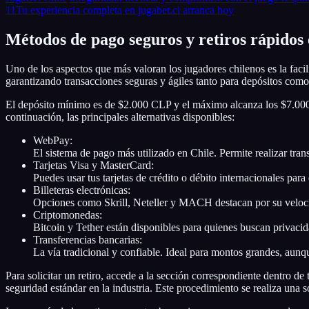
11
Tu experiencia completa en jugabet.cl arranca hoy
Métodos de pago seguros y retiros rápidos 
Uno de los aspectos que más valoran los jugadores chilenos es la faci
garantizando transacciones seguras y ágiles tanto para depósitos como 
El depósito mínimo es de $2.000 CLP y el máximo alcanza los $7.000.0
continuación, las principales alternativas disponibles:
WebPay:
El sistema de pago más utilizado en Chile. Permite realizar tran
Tarjetas Visa y MasterCard:
Puedes usar tus tarjetas de crédito o débito internacionales par
Billeteras electrónicas:
Opciones como Skrill, Neteller y MACH destacan por su velocid
Criptomonedas:
Bitcoin y Tether están disponibles para quienes buscan privacid
Transferencias bancarias:
La vía tradicional y confiable. Ideal para montos grandes, aunqu
Para solicitar un retiro, accede a la sección correspondiente dentro de 
seguridad estándar en la industria. Este procedimiento se realiza una 