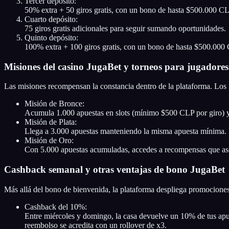
Tercer depósito:
50% extra + 50 giros gratis, con un bono de hasta $500.000 CL
Cuarto depósito:
75 giros gratis adicionales para seguir sumando oportunidades.
Quinto depósito:
100% extra + 100 giros gratis, con un bono de hasta $500.000
Misiones del casino JugaBet y torneos para jugadores
Las misiones recompensan la constancia dentro de la plataforma. Los
Misión de Bronce:
Acumula 1.000 apuestas en slots (mínimo $500 CLP por giro) y d
Misión de Plata:
Llega a 3.000 apuestas manteniendo la misma apuesta mínima. 
Misión de Oro:
Con 5.000 apuestas acumuladas, accedes a recompensas que asc
Cashback semanal y otras ventajas de bono JugaBet
Más allá del bono de bienvenida, la plataforma despliega promociones
Cashback del 10%:
Entre miércoles y domingo, la casa devuelve un 10% de tus apues
reembolso se acredita con un rollover de x3.