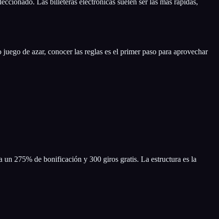
ccionado. Las billeteras electrónicas suelen ser las más rápidas,
 juego de azar, conocer las reglas es el primer paso para aprovechar
a un 275% de bonificación y 300 giros gratis. La estructura es la