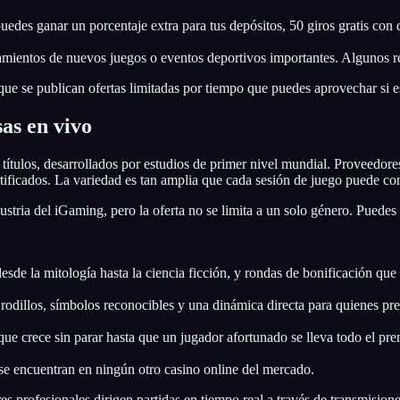
des ganar un porcentaje extra para tus depósitos, 50 giros gratis con de
zamientos de nuevos juegos o eventos deportivos importantes. Algunos 
e se publican ofertas limitadas por tiempo que puedes aprovechar si es
sas en vivo
0 títulos, desarrollados por estudios de primer nivel mundial. Proveed
ertificados. La variedad es tan amplia que cada sesión de juego puede c
tria del iGaming, pero la oferta no se limita a un solo género. Puedes e
sde la mitología hasta la ciencia ficción, y rondas de bonificación que i
 rodillos, símbolos reconocibles y una dinámica directa para quienes pre
e crece sin parar hasta que un jugador afortunado se lleva todo el prem
o se encuentran en ningún otro casino online del mercado.
res profesionales dirigen partidas en tiempo real a través de transmisio