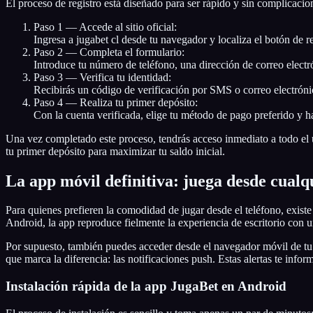
El proceso de registro está diseñado para ser rápido y sin complicacio
Paso 1 — Accede al sitio oficial:
Ingresa a jugabet cl desde tu navegador y localiza el botón de re
Paso 2 — Completa el formulario:
Introduce tu número de teléfono, una dirección de correo electr
Paso 3 — Verifica tu identidad:
Recibirás un código de verificación por SMS o correo electrónic
Paso 4 — Realiza tu primer depósito:
Con la cuenta verificada, elige tu método de pago preferido y 
Una vez completado este proceso, tendrás acceso inmediato a todo el u
tu primer depósito para maximizar tu saldo inicial.
La app móvil definitiva: juega desde cualq
Para quienes prefieren la comodidad de jugar desde el teléfono, exist
Android, la app reproduce fielmente la experiencia de escritorio con un
Por supuesto, también puedes acceder desde el navegador móvil de tu c
que marca la diferencia: las notificaciones push. Estas alertas te inf
Instalación rápida de la app JugaBet en Android