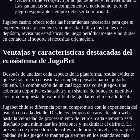
Recuerda que el objetivo principal debe ser el entretenimiento.
Las ganancias son un complemento emocionante, pero el
juego responsable siempre debe ser la prioridad.
Jugabet casino ofrece todas las herramientas necesarias para que tu
experiencia sea placentera y controlada. Utiliza los límites de
depósito, revisa tus estadísticas de juego periódicamente y no dudes
en contactar al soporte si necesitas orientación.
Ventajas y características destacadas del
ecosistema de JugaBet
Después de analizar cada aspecto de la plataforma, resulta evidente
que se trata de un ecosistema completo pensado para el jugador
chileno. La combinación de un catálogo masivo de juegos, una
cobertura deportiva exhaustiva y un sistema de bonos competitivo
crea una propuesta de valor difícil de igualar en el mercado local.
Jugabet chile se diferencia por su compromiso con la experiencia del
usuario en cada detalle. Desde los tiempos de carga del sitio web
hasta la velocidad de procesamiento de retiros, cada elemento está
diseñado para minimizar las fricciones y maximizar el disfrute. La
presencia de proveedores de software de primer nivel asegura que la
calidad de los juegos se mantenga siempre en los estándares más