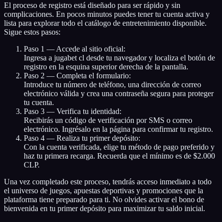
El proceso de registro está diseñado para ser rápido y sin
complicaciones. En pocos minutos puedes tener tu cuenta activa y
lista para explorar todo el catálogo de entretenimiento disponible.
Sigue estos pasos:
Paso 1 — Accede al sitio oficial:
Ingresa a jugabet cl desde tu navegador y localiza el botón de
registro en la esquina superior derecha de la pantalla.
Paso 2 — Completa el formulario:
Introduce tu número de teléfono, una dirección de correo
electrónico válida y crea una contraseña segura para proteger
tu cuenta.
Paso 3 — Verifica tu identidad:
Recibirás un código de verificación por SMS o correo
electrónico. Ingrésalo en la página para confirmar tu registro.
Paso 4 — Realiza tu primer depósito:
Con la cuenta verificada, elige tu método de pago preferido y
haz tu primera recarga. Recuerda que el mínimo es de $2.000
CLP.
Una vez completado este proceso, tendrás acceso inmediato a todo
el universo de juegos, apuestas deportivas y promociones que la
plataforma tiene preparado para ti. No olvides activar el bono de
bienvenida en tu primer depósito para maximizar tu saldo inicial.