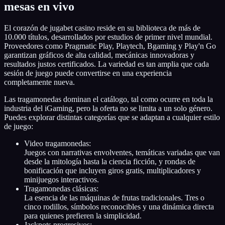
mesas en vivo
El corazón de jugabet casino reside en su biblioteca de más de
10.000 títulos, desarrollados por estudios de primer nivel mundial.
Proveedores como Pragmatic Play, Playtech, Bgaming y Play'n Go
garantizan gráficos de alta calidad, mecánicas innovadoras y
resultados justos certificados. La variedad es tan amplia que cada
sesión de juego puede convertirse en una experiencia
completamente nueva.
Las tragamonedas dominan el catálogo, tal como ocurre en toda la
industria del iGaming, pero la oferta no se limita a un solo género.
Puedes explorar distintas categorías que se adaptan a cualquier estilo
de juego:
Video tragamonedas:
Juegos con narrativas envolventes, temáticas variadas que van
desde la mitología hasta la ciencia ficción, y rondas de
bonificación que incluyen giros gratis, multiplicadores y
minijuegos interactivos.
Tragamonedas clásicas:
La esencia de las máquinas de frutas tradicionales. Tres o
cinco rodillos, símbolos reconocibles y una dinámica directa
para quienes prefieren la simplicidad.
Jackpots progresivos: