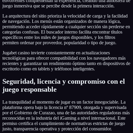
envolventes complementan la experiencia, creando una atmósfera de
juego inmersiva que se percibe desde la primera interacción.
La arquitectura del sitio prioriza la velocidad de carga y la facilidad
de navegación. Los menús están organizados de manera lógica,
permitiendo acceder rápidamente a cualquier sección sin perderse en
categorías confusas. El buscador interno facilita encontrar títulos
específicos entre los miles de juegos disponibles, y los filtros
permiten ordenar por proveedor, popularidad o tipo de juego.
Jugabet casino invierte constantemente en actualizaciones
tecnológicas para ofrecer compatibilidad con los navegadores más
recientes y garantizar un rendimiento óptimo tanto en dispositivos de
escritorio como en tablets y teléfonos inteligentes.
Seguridad, licencia y compromiso con el
juego responsable
La tranquilidad al momento de jugar es un factor innegociable. La
plataforma opera bajo la licencia nº 87909, otorgada y supervisada
por el Gobierno de Curazao, una de las autoridades reguladoras más
reconocidas en la industria del iGaming a nivel internacional. Este
permiso certifica el cumplimiento de normativas estrictas de juego
justo, transparencia operativa y protección del consumidor.