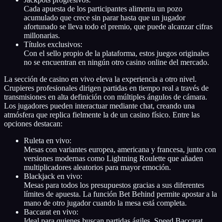
Cada apuesta de los participantes alimenta un pozo
acumulado que crece sin parar hasta que un jugador
afortunado se lleva todo el premio, que puede alcanzar cifras
millonarias.
Títulos exclusivos:
Con el sello propio de la plataforma, estos juegos originales
no se encuentran en ningún otro casino online del mercado.
La sección de casino en vivo eleva la experiencia a otro nivel.
Crupieres profesionales dirigen partidas en tiempo real a través de
transmisiones en alta definición con múltiples ángulos de cámara.
Los jugadores pueden interactuar mediante chat, creando una
atmósfera que replica fielmente la de un casino físico. Entre las
opciones destacan:
Ruleta en vivo:
Mesas con variantes europea, americana y francesa, junto con
versiones modernas como Lightning Roulette que añaden
multiplicadores aleatorios para mayor emoción.
Blackjack en vivo:
Mesas para todos los presupuestos gracias a sus diferentes
límites de apuesta. La función Bet Behind permite apostar a la
mano de otro jugador cuando la mesa está completa.
Baccarat en vivo:
Ideal para quienes buscan partidas ágiles. Speed Baccarat