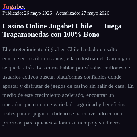
Jugabet
Publicado: 26 mayo 2026
·
Actualizado: 27 mayo 2026
Casino Online Jugabet Chile — Juega
Tragamonedas con 100% Bono
El entretenimiento digital en Chile ha dado un salto
enorme en los últimos años, y la industria del iGaming no
se queda atrás. Las cifras hablan por sí solas: millones de
usuarios activos buscan plataformas confiables donde
apostar y disfrutar de juegos de casino sin salir de casa. En
medio de este crecimiento acelerado, encontrar un
operador que combine variedad, seguridad y beneficios
reales para el jugador chileno se ha convertido en una
prioridad para quienes valoran su tiempo y su dinero.