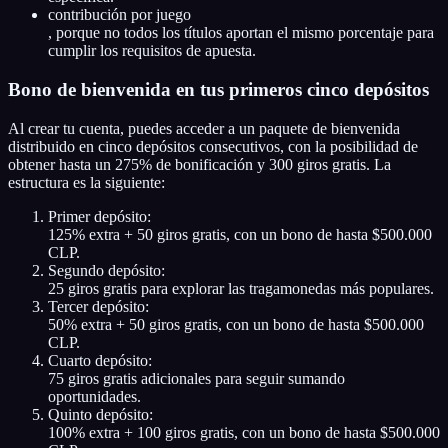
contribución por juego
, porque no todos los títulos aportan el mismo porcentaje para
cumplir los requisitos de apuesta.
Bono de bienvenida en tus primeros cinco depósitos
Al crear tu cuenta, puedes acceder a un paquete de bienvenida
distribuido en cinco depósitos consecutivos, con la posibilidad de
obtener hasta un 275% de bonificación y 300 giros gratis. La
estructura es la siguiente:
Primer depósito:
125% extra + 50 giros gratis, con un bono de hasta $500.000
CLP.
Segundo depósito:
25 giros gratis para explorar las tragamonedas más populares.
Tercer depósito:
50% extra + 50 giros gratis, con un bono de hasta $500.000
CLP.
Cuarto depósito:
75 giros gratis adicionales para seguir sumando
oportunidades.
Quinto depósito:
100% extra + 100 giros gratis, con un bono de hasta $500.000