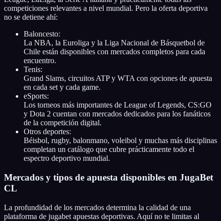
competiciones relevantes a nivel mundial. Pero la oferta deportiva
no se detiene ahí:
Baloncesto:
La NBA, la Euroliga y la Liga Nacional de Básquetbol de
Chile están disponibles con mercados completos para cada
encuentro.
Tenis:
Grand Slams, circuitos ATP y WTA con opciones de apuesta
en cada set y cada game.
eSports:
Los torneos más importantes de League of Legends, CS:GO
y Dota 2 cuentan con mercados dedicados para los fanáticos
de la competición digital.
Otros deportes:
Béisbol, rugby, balonmano, voleibol y muchas más disciplinas
completan un catálogo que cubre prácticamente todo el
espectro deportivo mundial.
Mercados y tipos de apuesta disponibles en JugaBet
CL
La profundidad de los mercados determina la calidad de una
plataforma de jugabet apuestas deportivas. Aquí no te limitas al