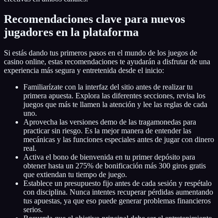
Recomendaciones clave para nuevos
jugadores en la plataforma
Si estás dando tus primeros pasos en el mundo de los juegos de
casino online, estas recomendaciones te ayudarán a disfrutar de una
experiencia más segura y entretenida desde el inicio:
Familiarízate con la interfaz del sitio antes de realizar tu
primera apuesta. Explora las diferentes secciones, revisa los
juegos que más te llamen la atención y lee las reglas de cada
uno.
Aprovecha las versiones demo de las tragamonedas para
practicar sin riesgo. Es la mejor manera de entender las
mecánicas y las funciones especiales antes de jugar con dinero
real.
Activa el bono de bienvenida en tu primer depósito para
obtener hasta un 275% de bonificación más 300 giros gratis
que extiendan tu tiempo de juego.
Establece un presupuesto fijo antes de cada sesión y respétalo
con disciplina. Nunca intentes recuperar pérdidas aumentando
tus apuestas, ya que eso puede generar problemas financieros
serios.