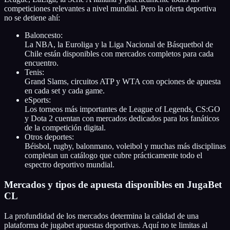
competiciones relevantes a nivel mundial. Pero la oferta deportiva
no se detiene ahí:
Baloncesto:
La NBA, la Euroliga y la Liga Nacional de Básquetbol de
Chile están disponibles con mercados completos para cada
encuentro.
Tenis:
Grand Slams, circuitos ATP y WTA con opciones de apuesta
en cada set y cada game.
eSports:
Los torneos más importantes de League of Legends, CS:GO
y Dota 2 cuentan con mercados dedicados para los fanáticos
de la competición digital.
Otros deportes:
Béisbol, rugby, balonmano, voleibol y muchas más disciplinas
completan un catálogo que cubre prácticamente todo el
espectro deportivo mundial.
Mercados y tipos de apuesta disponibles en JugaBet
CL
La profundidad de los mercados determina la calidad de una
plataforma de jugabet apuestas deportivas. Aquí no te limitas al