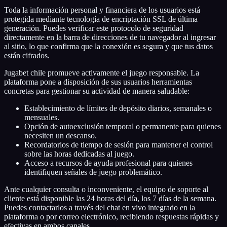
Toda la información personal y financiera de los usuarios está
protegida mediante tecnología de encriptación SSL de última
generación. Puedes verificar este protocolo de seguridad
directamente en la barra de direcciones de tu navegador al ingresar
al sitio, lo que confirma que la conexión es segura y que tus datos
están cifrados.
Jugabet chile promueve activamente el juego responsable. La
plataforma pone a disposición de sus usuarios herramientas
concretas para gestionar su actividad de manera saludable:
Establecimiento de límites de depósito diarios, semanales o
mensuales.
Opción de autoexclusión temporal o permanente para quienes
necesiten un descanso.
Recordatorios de tiempo de sesión para mantener el control
sobre las horas dedicadas al juego.
Acceso a recursos de ayuda profesional para quienes
identifiquen señales de juego problemático.
Ante cualquier consulta o inconveniente, el equipo de soporte al
cliente está disponible las 24 horas del día, los 7 días de la semana.
Puedes contactarlos a través del chat en vivo integrado en la
plataforma o por correo electrónico, recibiendo respuestas rápidas y
efectivas en ambos canales.