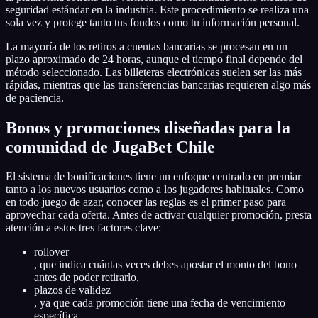
seguridad estándar en la industria. Este procedimiento se realiza una
sola vez y protege tanto tus fondos como tu información personal.
La mayoría de los retiros a cuentas bancarias se procesan en un
plazo aproximado de 24 horas, aunque el tiempo final depende del
método seleccionado. Las billeteras electrónicas suelen ser las más
rápidas, mientras que las transferencias bancarias requieren algo más
de paciencia.
Bonos y promociones diseñadas para la
comunidad de JugaBet Chile
El sistema de bonificaciones tiene un enfoque centrado en premiar
tanto a los nuevos usuarios como a los jugadores habituales. Como
en todo juego de azar, conocer las reglas es el primer paso para
aprovechar cada oferta. Antes de activar cualquier promoción, presta
atención a estos tres factores clave:
rollover
, que indica cuántas veces debes apostar el monto del bono
antes de poder retirarlo.
plazos de validez
, ya que cada promoción tiene una fecha de vencimiento
específica.