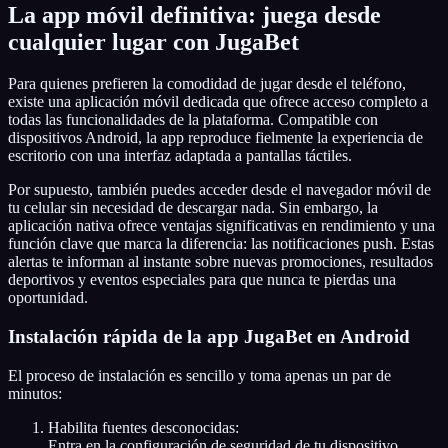
La app móvil definitiva: juega desde
cualquier lugar con JugaBet
Para quienes prefieren la comodidad de jugar desde el teléfono,
existe una aplicación móvil dedicada que ofrece acceso completo a
todas las funcionalidades de la plataforma. Compatible con
dispositivos Android, la app reproduce fielmente la experiencia de
escritorio con una interfaz adaptada a pantallas táctiles.
Por supuesto, también puedes acceder desde el navegador móvil de
tu celular sin necesidad de descargar nada. Sin embargo, la
aplicación nativa ofrece ventajas significativas en rendimiento y una
función clave que marca la diferencia: las notificaciones push. Estas
alertas te informan al instante sobre nuevas promociones, resultados
deportivos y eventos especiales para que nunca te pierdas una
oportunidad.
Instalación rápida de la app JugaBet en Android
El proceso de instalación es sencillo y toma apenas un par de
minutos:
Habilita fuentes desconocidas:
Entra en la configuración de seguridad de tu dispositivo