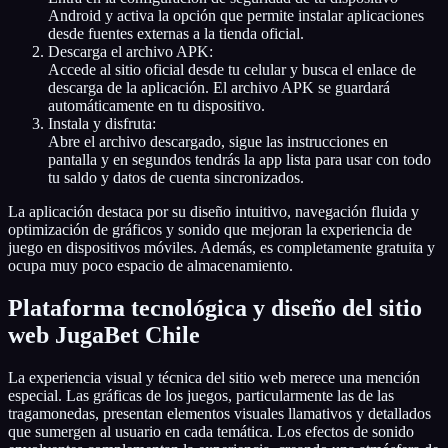
Android y activa la opción que permite instalar aplicaciones
desde fuentes externas a la tienda oficial.
Descarga el archivo APK:
Accede al sitio oficial desde tu celular y busca el enlace de
descarga de la aplicación. El archivo APK se guardará
automáticamente en tu dispositivo.
Instala y disfruta:
Abre el archivo descargado, sigue las instrucciones en
pantalla y en segundos tendrás la app lista para usar con todo
tu saldo y datos de cuenta sincronizados.
La aplicación destaca por su diseño intuitivo, navegación fluida y
optimización de gráficos y sonido que mejoran la experiencia de
juego en dispositivos móviles. Además, es completamente gratuita y
ocupa muy poco espacio de almacenamiento.
Plataforma tecnológica y diseño del sitio
web JugaBet Chile
La experiencia visual y técnica del sitio web merece una mención
especial. Las gráficas de los juegos, particularmente las de las
tragamonedas, presentan elementos visuales llamativos y detallados
que sumergen al usuario en cada temática. Los efectos de sonido