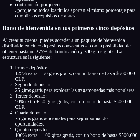
contribución por juego
, porque no todos los títulos aportan el mismo porcentaje para
cumplir los requisitos de apuesta.
Bono de bienvenida en tus primeros cinco depósitos
Al crear tu cuenta, puedes acceder a un paquete de bienvenida
distribuido en cinco depósitos consecutivos, con la posibilidad de
obtener hasta un 275% de bonificación y 300 giros gratis. La
estructura es la siguiente:
Primer depósito:
125% extra + 50 giros gratis, con un bono de hasta $500.000
CLP.
Segundo depósito:
25 giros gratis para explorar las tragamonedas más populares.
Tercer depósito:
50% extra + 50 giros gratis, con un bono de hasta $500.000
CLP.
Cuarto depósito:
75 giros gratis adicionales para seguir sumando
oportunidades.
Quinto depósito:
100% extra + 100 giros gratis, con un bono de hasta $500.000