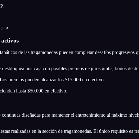
P.
 CLP.
 activos
 fanáticos de las tragamonedas pueden completar desafíos progresivos 
esbloquea una caja con posibles premios de giros gratis, bonos de dep
Los premios pueden alcanzar los $15.000 en efectivo.
ienden hasta $50.000 en efectivo.
 continuas diseñadas para mantener el entretenimiento al máximo nivel
tas realizadas en la sección de tragamonedas. El único requisito es tene