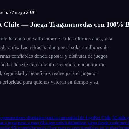
zado: 27 mayo 2026
et Chile — Juega Tragamonedas con 100% 
hile ha dado un salto enorme en los últimos años, y la
da atrás. Las cifras hablan por sí solas: millones de
ormas confiables donde apostar y disfrutar de juegos
 medio de este crecimiento acelerado, encontrar un
 seguridad y beneficios reales para el jugador
a prioridad para quienes valoran su tiempo y su
 promociones diseñadas para la comunidad de JugaBet Chile
3
Catálog
r a jugar paso a paso
6
La app móvil definitiva: juega desde cualquier
nsable
9
Recomendaciones clave para nuevos jugadores en la plataforma