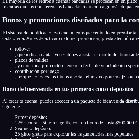
La mayoría de los retiros a cuentas bancarias se procesan en un plazo
mientras que las transferencias bancarias requieren algo más de pacien
Bonos y promociones diseñadas para la co
El sistema de bonificaciones tiene un enfoque centrado en premiar tan
cada oferta. Antes de activar cualquier promoción, presta atención a est
rollover
, que indica cuántas veces debes apostar el monto del bono antes
plazos de validez
, ya que cada promoción tiene una fecha de vencimiento específ
contribución por juego
, porque no todos los títulos aportan el mismo porcentaje para c
Bono de bienvenida en tus primeros cinco depósitos
Al crear tu cuenta, puedes acceder a un paquete de bienvenida distribu
siguiente:
Primer depósito:
125% extra + 50 giros gratis, con un bono de hasta $500.000 
Segundo depósito:
25 giros gratis para explorar las tragamonedas más populares.