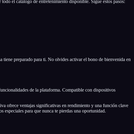
r todo el catálogo de entretenimiento disponible. Sigue estos pasos:
 tiene preparado para ti. No olvides activar el bono de bienvenida en
funcionalidades de la plataforma. Compatible con dispositivos
va ofrece ventajas significativas en rendimiento y una función clave
tos especiales para que nunca te pierdas una oportunidad.