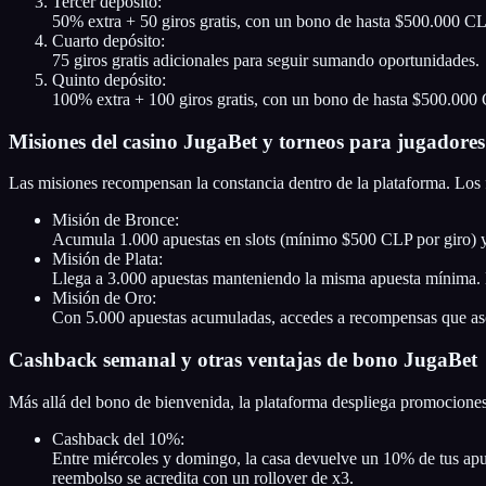
Tercer depósito:
50% extra + 50 giros gratis, con un bono de hasta $500.000 CL
Cuarto depósito:
75 giros gratis adicionales para seguir sumando oportunidades.
Quinto depósito:
100% extra + 100 giros gratis, con un bono de hasta $500.000
Misiones del casino JugaBet y torneos para jugadores
Las misiones recompensan la constancia dentro de la plataforma. Los
Misión de Bronce:
Acumula 1.000 apuestas en slots (mínimo $500 CLP por giro) y d
Misión de Plata:
Llega a 3.000 apuestas manteniendo la misma apuesta mínima. 
Misión de Oro:
Con 5.000 apuestas acumuladas, accedes a recompensas que asc
Cashback semanal y otras ventajas de bono JugaBet
Más allá del bono de bienvenida, la plataforma despliega promociones
Cashback del 10%:
Entre miércoles y domingo, la casa devuelve un 10% de tus apues
reembolso se acredita con un rollover de x3.