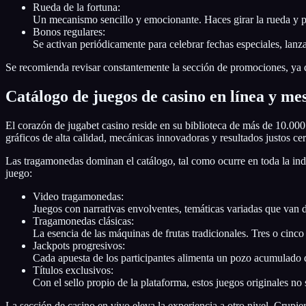
Rueda de la fortuna:
Un mecanismo sencillo y emocionante. Haces girar la rueda y pue
Bonos regulares:
Se activan periódicamente para celebrar fechas especiales, lan
Se recomienda revisar constantemente la sección de promociones, ya qu
Catálogo de juegos de casino en línea y me
El corazón de jugabet casino reside en su biblioteca de más de 10.00
gráficos de alta calidad, mecánicas innovadoras y resultados justos c
Las tragamonedas dominan el catálogo, tal como ocurre en toda la indus
juego:
Video tragamonedas:
Juegos con narrativas envolventes, temáticas variadas que van de
Tragamonedas clásicas:
La esencia de las máquinas de frutas tradicionales. Tres o cinco
Jackpots progresivos:
Cada apuesta de los participantes alimenta un pozo acumulado qu
Títulos exclusivos:
Con el sello propio de la plataforma, estos juegos originales n
La sección de casino en vivo eleva la experiencia a otro nivel. Crupie