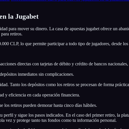
en la Jugabet
lidad para mover su dinero. La casa de apuestas jugabet ofrece un aban
para retiros.
00 CLP, lo que permite participar a todo tipo de jugadores, desde los 
sacciones directas con tarjetas de débito y crédito de bancos nacionales,
a depósitos inmediatos sin complicaciones.
ad. Tanto los depósitos como los retiros se procesan de forma práctic
ad y eficiencia en cada operación financiera.
e los retiros pueden demorar hasta cinco días hábiles.
tu perfil y sigue los pasos indicados. En el caso del primer retiro, la p
sola vez y protege tanto tus fondos como tu información personal.