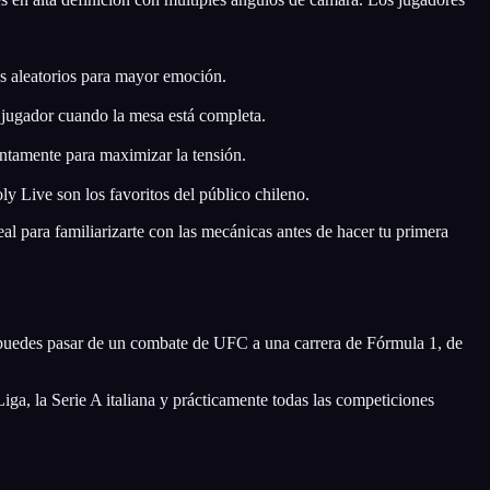
s aleatorios para mayor emoción.
o jugador cuando la mesa está completa.
entamente para maximizar la tensión.
 Live son los favoritos del público chileno.
al para familiarizarte con las mecánicas antes de hacer tu primera
a puedes pasar de un combate de UFC a una carrera de Fórmula 1, de
ga, la Serie A italiana y prácticamente todas las competiciones