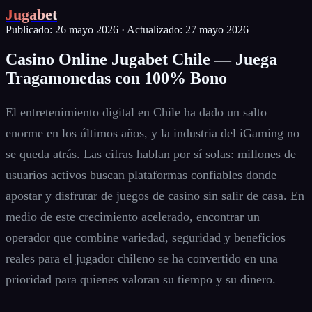
Jugabet
Publicado: 26 mayo 2026
·
Actualizado: 27 mayo 2026
Casino Online Jugabet Chile — Juega
Tragamonedas con 100% Bono
El entretenimiento digital en Chile ha dado un salto
enorme en los últimos años, y la industria del iGaming no
se queda atrás. Las cifras hablan por sí solas: millones de
usuarios activos buscan plataformas confiables donde
apostar y disfrutar de juegos de casino sin salir de casa. En
medio de este crecimiento acelerado, encontrar un
operador que combine variedad, seguridad y beneficios
reales para el jugador chileno se ha convertido en una
prioridad para quienes valoran su tiempo y su dinero.