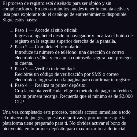
El proceso de registro está diseñado para ser rápido y sin
complicaciones. En pocos minutos puedes tener tu cuenta activa y
lista para explorar todo el catálogo de entretenimiento disponible.
Sigue estos pasos:
Paso 1 — Accede al sitio oficial:
Ingresa a jugabet cl desde tu navegador y localiza el botón de
registro en la esquina superior derecha de la pantalla.
Paso 2 — Completa el formulario:
Introduce tu número de teléfono, una dirección de correo
electrónico válida y crea una contraseña segura para proteger
tu cuenta.
Paso 3 — Verifica tu identidad:
Recibirás un código de verificación por SMS o correo
electrónico. Ingrésalo en la página para confirmar tu registro.
Paso 4 — Realiza tu primer depósito:
Con la cuenta verificada, elige tu método de pago preferido y
haz tu primera recarga. Recuerda que el mínimo es de $2.000
CLP.
Una vez completado este proceso, tendrás acceso inmediato a todo
el universo de juegos, apuestas deportivas y promociones que la
plataforma tiene preparado para ti. No olvides activar el bono de
bienvenida en tu primer depósito para maximizar tu saldo inicial.