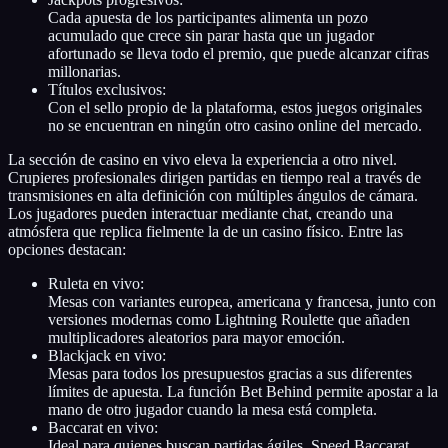
Cada apuesta de los participantes alimenta un pozo
acumulado que crece sin parar hasta que un jugador
afortunado se lleva todo el premio, que puede alcanzar cifras
millonarias.
Títulos exclusivos:
Con el sello propio de la plataforma, estos juegos originales
no se encuentran en ningún otro casino online del mercado.
La sección de casino en vivo eleva la experiencia a otro nivel.
Crupieres profesionales dirigen partidas en tiempo real a través de
transmisiones en alta definición con múltiples ángulos de cámara.
Los jugadores pueden interactuar mediante chat, creando una
atmósfera que replica fielmente la de un casino físico. Entre las
opciones destacan:
Ruleta en vivo:
Mesas con variantes europea, americana y francesa, junto con
versiones modernas como Lightning Roulette que añaden
multiplicadores aleatorios para mayor emoción.
Blackjack en vivo:
Mesas para todos los presupuestos gracias a sus diferentes
límites de apuesta. La función Bet Behind permite apostar a la
mano de otro jugador cuando la mesa está completa.
Baccarat en vivo:
Ideal para quienes buscan partidas ágiles. Speed Baccarat