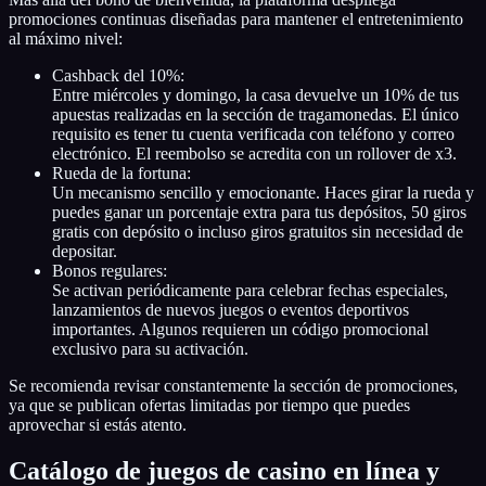
promociones continuas diseñadas para mantener el entretenimiento
al máximo nivel:
Cashback del 10%:
Entre miércoles y domingo, la casa devuelve un 10% de tus
apuestas realizadas en la sección de tragamonedas. El único
requisito es tener tu cuenta verificada con teléfono y correo
electrónico. El reembolso se acredita con un rollover de x3.
Rueda de la fortuna:
Un mecanismo sencillo y emocionante. Haces girar la rueda y
puedes ganar un porcentaje extra para tus depósitos, 50 giros
gratis con depósito o incluso giros gratuitos sin necesidad de
depositar.
Bonos regulares:
Se activan periódicamente para celebrar fechas especiales,
lanzamientos de nuevos juegos o eventos deportivos
importantes. Algunos requieren un código promocional
exclusivo para su activación.
Se recomienda revisar constantemente la sección de promociones,
ya que se publican ofertas limitadas por tiempo que puedes
aprovechar si estás atento.
Catálogo de juegos de casino en línea y