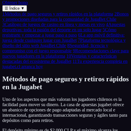
Obtener bono
☰
Índice
▼
1
Métodos de pago seguros y retiros rápidos en la plataforma
2
Bonos
y promociones diseñadas para la comunidad de JugaBet Chile
3
Catálogo de juegos de casino en línea y mesas en vivo
4
Apuestas
deportivas: toda la pasión del deporte en un solo lugar
5
Cómo
registrarte y empezar a jugar paso a paso
6
La app móvil definitiva:
juega desde cualquier lugar con JugaBet
7
Plataforma tecnológica y
diseño del sitio web JugaBet Chile
8
Seguridad, licencia y
compromiso con el juego responsable
9
Recomendaciones clave para
nuevos jugadores en la plataforma
10
Ventajas y características
destacadas del ecosistema de JugaBet
11
Tu experiencia completa en
jugabet.cl arranca hoy
Métodos de pago seguros y retiros rápidos
en la Jugabet
Uno de los aspectos que más valoran los jugadores chilenos es la
facilidad para mover su dinero. La casa de apuestas jugabet ofrece
un abanico de opciones de pago adaptadas al mercado local e
internacional, garantizando transacciones seguras y ágiles tanto para
depósitos como para retiros.
El depósito mínimo es de $2.000 CLP y el máximo alcanza los