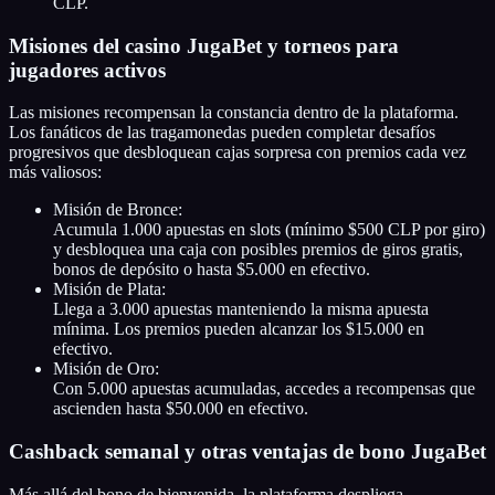
CLP.
Misiones del casino JugaBet y torneos para
jugadores activos
Las misiones recompensan la constancia dentro de la plataforma.
Los fanáticos de las tragamonedas pueden completar desafíos
progresivos que desbloquean cajas sorpresa con premios cada vez
más valiosos:
Misión de Bronce:
Acumula 1.000 apuestas en slots (mínimo $500 CLP por giro)
y desbloquea una caja con posibles premios de giros gratis,
bonos de depósito o hasta $5.000 en efectivo.
Misión de Plata:
Llega a 3.000 apuestas manteniendo la misma apuesta
mínima. Los premios pueden alcanzar los $15.000 en
efectivo.
Misión de Oro:
Con 5.000 apuestas acumuladas, accedes a recompensas que
ascienden hasta $50.000 en efectivo.
Cashback semanal y otras ventajas de bono JugaBet
Más allá del bono de bienvenida, la plataforma despliega