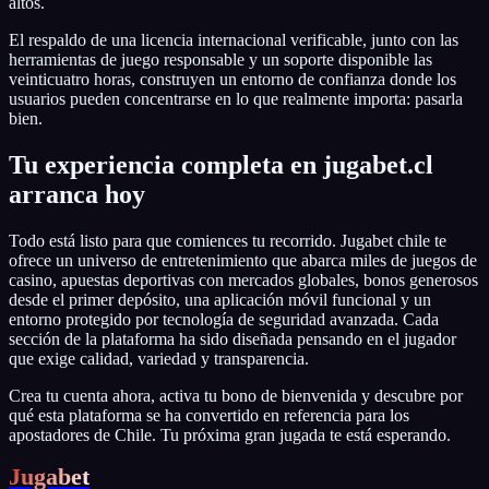
altos.
El respaldo de una licencia internacional verificable, junto con las
herramientas de juego responsable y un soporte disponible las
veinticuatro horas, construyen un entorno de confianza donde los
usuarios pueden concentrarse en lo que realmente importa: pasarla
bien.
Tu experiencia completa en jugabet.cl
arranca hoy
Todo está listo para que comiences tu recorrido. Jugabet chile te
ofrece un universo de entretenimiento que abarca miles de juegos de
casino, apuestas deportivas con mercados globales, bonos generosos
desde el primer depósito, una aplicación móvil funcional y un
entorno protegido por tecnología de seguridad avanzada. Cada
sección de la plataforma ha sido diseñada pensando en el jugador
que exige calidad, variedad y transparencia.
Crea tu cuenta ahora, activa tu bono de bienvenida y descubre por
qué esta plataforma se ha convertido en referencia para los
apostadores de Chile. Tu próxima gran jugada te está esperando.
Jugabet