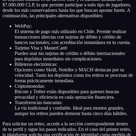
$7.000.000 CLP, lo que permite participar a todo tipo de jugadores,
desde los más conservadores hasta los que buscan apostar fuerte. A
continuación, las principales alternativas disponibles:
WebPay:
El sistema de pago más utilizado en Chile. Permite realizar
transacciones directas con tarjetas de débito y crédito de
bancos nacionales, con acreditación instantánea en tu cuenta.
Tarjetas Visa y MasterCard:
Puedes usar tus tarjetas de crédito o débito internacionales
para depósitos inmediatos sin complicaciones.
Billeteras electrónicas:
Opciones como Skrill, Neteller y MACH destacan por su
velocidad. Tanto los depósitos como los retiros se procesan de
forma prácticamente inmediata.
Criptomonedas:
Bitcoin y Tether están disponibles para quienes buscan
privacidad y eficiencia en cada operación financiera.
Transferencias bancarias:
La vía tradicional y confiable. Ideal para montos grandes,
aunque los retiros pueden demorar hasta cinco días hábiles.
Para solicitar un retiro, accede a la sección correspondiente dentro
de tu perfil y sigue los pasos indicados. En el caso del primer retiro,
la plataforma solicita una verificación de identidad como medida de