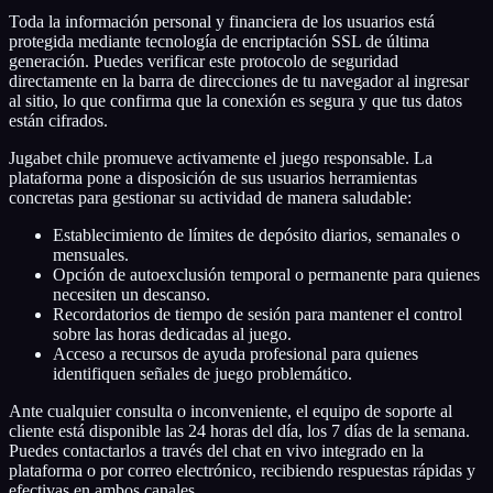
Toda la información personal y financiera de los usuarios está
protegida mediante tecnología de encriptación SSL de última
generación. Puedes verificar este protocolo de seguridad
directamente en la barra de direcciones de tu navegador al ingresar
al sitio, lo que confirma que la conexión es segura y que tus datos
están cifrados.
Jugabet chile promueve activamente el juego responsable. La
plataforma pone a disposición de sus usuarios herramientas
concretas para gestionar su actividad de manera saludable:
Establecimiento de límites de depósito diarios, semanales o
mensuales.
Opción de autoexclusión temporal o permanente para quienes
necesiten un descanso.
Recordatorios de tiempo de sesión para mantener el control
sobre las horas dedicadas al juego.
Acceso a recursos de ayuda profesional para quienes
identifiquen señales de juego problemático.
Ante cualquier consulta o inconveniente, el equipo de soporte al
cliente está disponible las 24 horas del día, los 7 días de la semana.
Puedes contactarlos a través del chat en vivo integrado en la
plataforma o por correo electrónico, recibiendo respuestas rápidas y
efectivas en ambos canales.