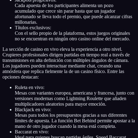
Cada apuesta de los participantes alimenta un pozo
acumulado que crece sin parar hasta que un jugador
afortunado se lleva todo el premio, que puede alcanzar cifras
millonarias.
Títulos exclusivos:
Con el sello propio de la plataforma, estos juegos originales
no se encuentran en ningún otro casino online del mercado.
La sección de casino en vivo eleva la experiencia a otro nivel.
Crupieres profesionales dirigen partidas en tiempo real a través de
transmisiones en alta definición con múltiples ángulos de cámara.
Los jugadores pueden interactuar mediante chat, creando una
atmósfera que replica fielmente la de un casino físico. Entre las
opciones destacan:
Ruleta en vivo:
Mesas con variantes europea, americana y francesa, junto con
versiones modernas como Lightning Roulette que añaden
multiplicadores aleatorios para mayor emoción.
Blackjack en vivo:
Mesas para todos los presupuestos gracias a sus diferentes
límites de apuesta. La función Bet Behind permite apostar a la
mano de otro jugador cuando la mesa está completa.
Baccarat en vivo:
Ideal para quienes buscan partidas ágiles. Speed Baccarat