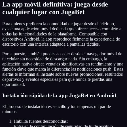
La app móvil definitiva: juega desde
cualquier lugar con JugaBet
Para quienes prefieren la comodidad de jugar desde el teléfono,
existe una aplicación móvil dedicada que ofrece acceso completo a
todas las funcionalidades de la plataforma. Compatible con
dispositivos Android, la app reproduce fielmente la experiencia de
escritorio con una interfaz adaptada a pantallas táctiles.
Por supuesto, también puedes acceder desde el navegador móvil de
tu celular sin necesidad de descargar nada. Sin embargo, la
aplicación nativa ofrece ventajas significativas en rendimiento y una
función clave que marca la diferencia: las notificaciones push. Estas
alertas te informan al instante sobre nuevas promociones, resultados
deportivos y eventos especiales para que nunca te pierdas una
oportunidad.
Instalación rápida de la app JugaBet en Android
El proceso de instalación es sencillo y toma apenas un par de
minutos:
Habilita fuentes desconocidas:
Entra en la configuración de seguridad de tu dispositivo