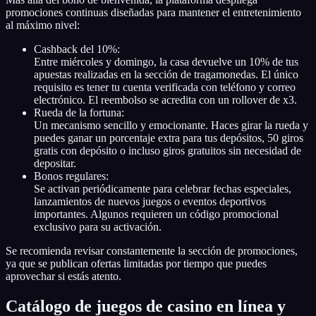
promociones continuas diseñadas para mantener el entretenimiento
al máximo nivel:
Cashback del 10%:
Entre miércoles y domingo, la casa devuelve un 10% de tus
apuestas realizadas en la sección de tragamonedas. El único
requisito es tener tu cuenta verificada con teléfono y correo
electrónico. El reembolso se acredita con un rollover de x3.
Rueda de la fortuna:
Un mecanismo sencillo y emocionante. Haces girar la rueda y
puedes ganar un porcentaje extra para tus depósitos, 50 giros
gratis con depósito o incluso giros gratuitos sin necesidad de
depositar.
Bonos regulares:
Se activan periódicamente para celebrar fechas especiales,
lanzamientos de nuevos juegos o eventos deportivos
importantes. Algunos requieren un código promocional
exclusivo para su activación.
Se recomienda revisar constantemente la sección de promociones,
ya que se publican ofertas limitadas por tiempo que puedes
aprovechar si estás atento.
Catálogo de juegos de casino en línea y