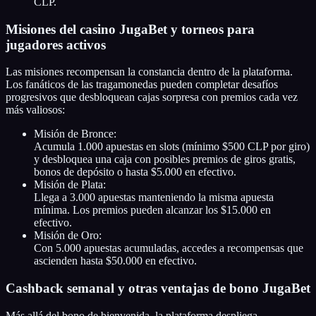
CLP.
Misiones del casino JugaBet y torneos para
jugadores activos
Las misiones recompensan la constancia dentro de la plataforma.
Los fanáticos de las tragamonedas pueden completar desafíos
progresivos que desbloquean cajas sorpresa con premios cada vez
más valiosos:
Misión de Bronce:
Acumula 1.000 apuestas en slots (mínimo $500 CLP por giro)
y desbloquea una caja con posibles premios de giros gratis,
bonos de depósito o hasta $5.000 en efectivo.
Misión de Plata:
Llega a 3.000 apuestas manteniendo la misma apuesta
mínima. Los premios pueden alcanzar los $15.000 en
efectivo.
Misión de Oro:
Con 5.000 apuestas acumuladas, accedes a recompensas que
ascienden hasta $50.000 en efectivo.
Cashback semanal y otras ventajas de bono JugaBet
Más allá del bono de bienvenida, la plataforma despliega