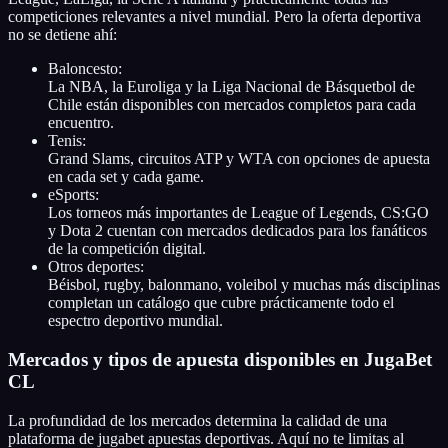
competiciones relevantes a nivel mundial. Pero la oferta deportiva
no se detiene ahí:
Baloncesto:
La NBA, la Euroliga y la Liga Nacional de Básquetbol de
Chile están disponibles con mercados completos para cada
encuentro.
Tenis:
Grand Slams, circuitos ATP y WTA con opciones de apuesta
en cada set y cada game.
eSports:
Los torneos más importantes de League of Legends, CS:GO
y Dota 2 cuentan con mercados dedicados para los fanáticos
de la competición digital.
Otros deportes:
Béisbol, rugby, balonmano, voleibol y muchas más disciplinas
completan un catálogo que cubre prácticamente todo el
espectro deportivo mundial.
Mercados y tipos de apuesta disponibles en JugaBet
CL
La profundidad de los mercados determina la calidad de una
plataforma de jugabet apuestas deportivas. Aquí no te limitas al