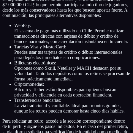
$7.000.000 CLP, lo que permite participar a todo tipo de jugadores,
desde los más conservadores hasta los que buscan apostar fuerte. A
continuación, las principales alternativas disponibles:
WebPay:
El sistema de pago más utilizado en Chile. Permite realizar
transacciones directas con tarjetas de débito y crédito de
bancos nacionales, con acreditación instantánea en tu cuenta.
Tarjetas Visa y MasterCard:
Puedes usar tus tarjetas de crédito o débito internacionales
para depósitos inmediatos sin complicaciones.
Billeteras electrónicas:
Opciones como Skrill, Neteller y MACH destacan por su
velocidad. Tanto los depósitos como los retiros se procesan de
forma prácticamente inmediata.
Criptomonedas:
Bitcoin y Tether están disponibles para quienes buscan
privacidad y eficiencia en cada operación financiera.
Transferencias bancarias:
La vía tradicional y confiable. Ideal para montos grandes,
aunque los retiros pueden demorar hasta cinco días hábiles.
Para solicitar un retiro, accede a la sección correspondiente dentro
de tu perfil y sigue los pasos indicados. En el caso del primer retiro,
la plataforma solicita una verificación de identidad como medida de