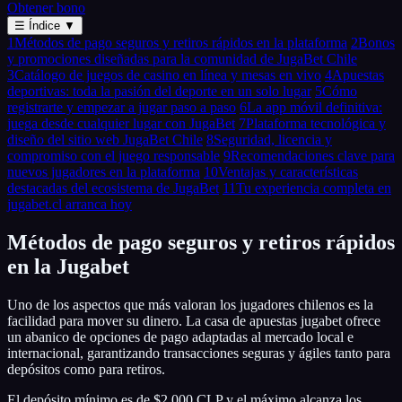
Obtener bono
☰
Índice
▼
1
Métodos de pago seguros y retiros rápidos en la plataforma
2
Bonos
y promociones diseñadas para la comunidad de JugaBet Chile
3
Catálogo de juegos de casino en línea y mesas en vivo
4
Apuestas
deportivas: toda la pasión del deporte en un solo lugar
5
Cómo
registrarte y empezar a jugar paso a paso
6
La app móvil definitiva:
juega desde cualquier lugar con JugaBet
7
Plataforma tecnológica y
diseño del sitio web JugaBet Chile
8
Seguridad, licencia y
compromiso con el juego responsable
9
Recomendaciones clave para
nuevos jugadores en la plataforma
10
Ventajas y características
destacadas del ecosistema de JugaBet
11
Tu experiencia completa en
jugabet.cl arranca hoy
Métodos de pago seguros y retiros rápidos
en la Jugabet
Uno de los aspectos que más valoran los jugadores chilenos es la
facilidad para mover su dinero. La casa de apuestas jugabet ofrece
un abanico de opciones de pago adaptadas al mercado local e
internacional, garantizando transacciones seguras y ágiles tanto para
depósitos como para retiros.
El depósito mínimo es de $2.000 CLP y el máximo alcanza los