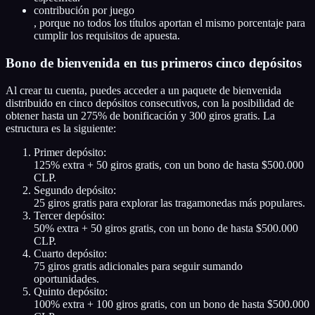
contribución por juego
, porque no todos los títulos aportan el mismo porcentaje para
cumplir los requisitos de apuesta.
Bono de bienvenida en tus primeros cinco depósitos
Al crear tu cuenta, puedes acceder a un paquete de bienvenida
distribuido en cinco depósitos consecutivos, con la posibilidad de
obtener hasta un 275% de bonificación y 300 giros gratis. La
estructura es la siguiente:
Primer depósito:
125% extra + 50 giros gratis, con un bono de hasta $500.000
CLP.
Segundo depósito:
25 giros gratis para explorar las tragamonedas más populares.
Tercer depósito:
50% extra + 50 giros gratis, con un bono de hasta $500.000
CLP.
Cuarto depósito:
75 giros gratis adicionales para seguir sumando
oportunidades.
Quinto depósito:
100% extra + 100 giros gratis, con un bono de hasta $500.000