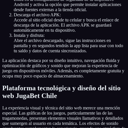
Android y activa la opción que permite instalar aplicaciones
desde fuentes externas a la tienda oficial.
Descarga el archivo APK:
Accede al sitio oficial desde tu celular y busca el enlace de
descarga de la aplicación. El archivo APK se guardará
automáticamente en tu dispositivo.
Instala y disfruta:
Abre el archivo descargado, sigue las instrucciones en
pantalla y en segundos tendrás la app lista para usar con todo
tu saldo y datos de cuenta sincronizados.
La aplicación destaca por su diseño intuitivo, navegación fluida y
optimización de gráficos y sonido que mejoran la experiencia de
juego en dispositivos móviles. Además, es completamente gratuita y
ocupa muy poco espacio de almacenamiento.
Plataforma tecnológica y diseño del sitio
web JugaBet Chile
La experiencia visual y técnica del sitio web merece una mención
especial. Las gráficas de los juegos, particularmente las de las
tragamonedas, presentan elementos visuales llamativos y detallados
que sumergen al usuario en cada temática. Los efectos de sonido