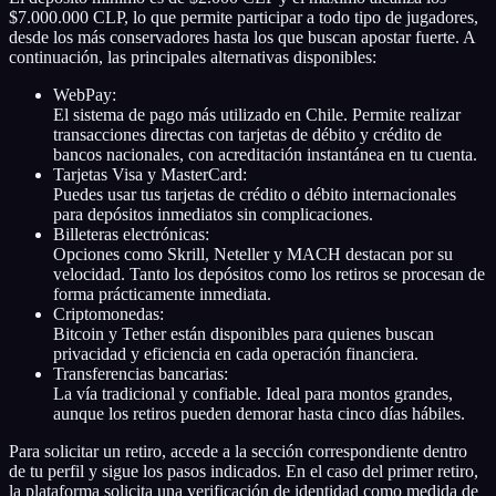
$7.000.000 CLP, lo que permite participar a todo tipo de jugadores,
desde los más conservadores hasta los que buscan apostar fuerte. A
continuación, las principales alternativas disponibles:
WebPay:
El sistema de pago más utilizado en Chile. Permite realizar
transacciones directas con tarjetas de débito y crédito de
bancos nacionales, con acreditación instantánea en tu cuenta.
Tarjetas Visa y MasterCard:
Puedes usar tus tarjetas de crédito o débito internacionales
para depósitos inmediatos sin complicaciones.
Billeteras electrónicas:
Opciones como Skrill, Neteller y MACH destacan por su
velocidad. Tanto los depósitos como los retiros se procesan de
forma prácticamente inmediata.
Criptomonedas:
Bitcoin y Tether están disponibles para quienes buscan
privacidad y eficiencia en cada operación financiera.
Transferencias bancarias:
La vía tradicional y confiable. Ideal para montos grandes,
aunque los retiros pueden demorar hasta cinco días hábiles.
Para solicitar un retiro, accede a la sección correspondiente dentro
de tu perfil y sigue los pasos indicados. En el caso del primer retiro,
la plataforma solicita una verificación de identidad como medida de