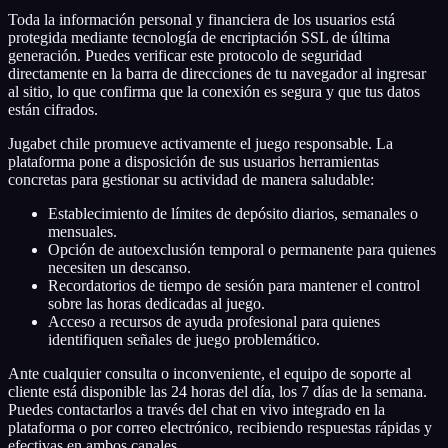
Toda la información personal y financiera de los usuarios está
protegida mediante tecnología de encriptación SSL de última
generación. Puedes verificar este protocolo de seguridad
directamente en la barra de direcciones de tu navegador al ingresar
al sitio, lo que confirma que la conexión es segura y que tus datos
están cifrados.
Jugabet chile promueve activamente el juego responsable. La
plataforma pone a disposición de sus usuarios herramientas
concretas para gestionar su actividad de manera saludable:
Establecimiento de límites de depósito diarios, semanales o
mensuales.
Opción de autoexclusión temporal o permanente para quienes
necesiten un descanso.
Recordatorios de tiempo de sesión para mantener el control
sobre las horas dedicadas al juego.
Acceso a recursos de ayuda profesional para quienes
identifiquen señales de juego problemático.
Ante cualquier consulta o inconveniente, el equipo de soporte al
cliente está disponible las 24 horas del día, los 7 días de la semana.
Puedes contactarlos a través del chat en vivo integrado en la
plataforma o por correo electrónico, recibiendo respuestas rápidas y
efectivas en ambos canales.