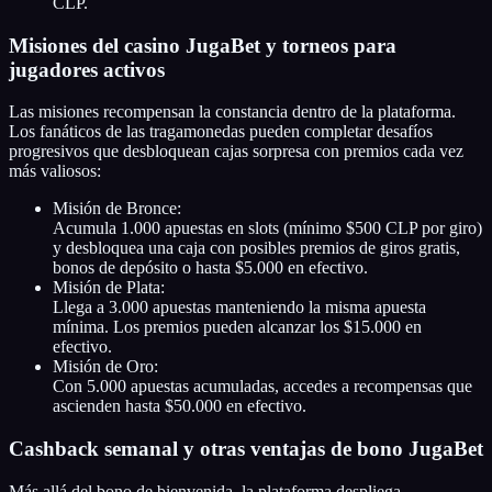
CLP.
Misiones del casino JugaBet y torneos para
jugadores activos
Las misiones recompensan la constancia dentro de la plataforma.
Los fanáticos de las tragamonedas pueden completar desafíos
progresivos que desbloquean cajas sorpresa con premios cada vez
más valiosos:
Misión de Bronce:
Acumula 1.000 apuestas en slots (mínimo $500 CLP por giro)
y desbloquea una caja con posibles premios de giros gratis,
bonos de depósito o hasta $5.000 en efectivo.
Misión de Plata:
Llega a 3.000 apuestas manteniendo la misma apuesta
mínima. Los premios pueden alcanzar los $15.000 en
efectivo.
Misión de Oro:
Con 5.000 apuestas acumuladas, accedes a recompensas que
ascienden hasta $50.000 en efectivo.
Cashback semanal y otras ventajas de bono JugaBet
Más allá del bono de bienvenida, la plataforma despliega