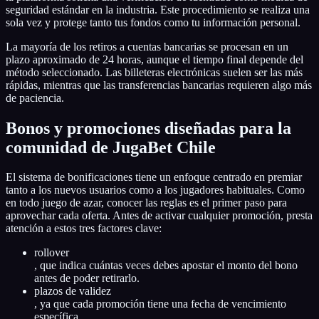
seguridad estándar en la industria. Este procedimiento se realiza una
sola vez y protege tanto tus fondos como tu información personal.
La mayoría de los retiros a cuentas bancarias se procesan en un
plazo aproximado de 24 horas, aunque el tiempo final depende del
método seleccionado. Las billeteras electrónicas suelen ser las más
rápidas, mientras que las transferencias bancarias requieren algo más
de paciencia.
Bonos y promociones diseñadas para la
comunidad de JugaBet Chile
El sistema de bonificaciones tiene un enfoque centrado en premiar
tanto a los nuevos usuarios como a los jugadores habituales. Como
en todo juego de azar, conocer las reglas es el primer paso para
aprovechar cada oferta. Antes de activar cualquier promoción, presta
atención a estos tres factores clave:
rollover
, que indica cuántas veces debes apostar el monto del bono
antes de poder retirarlo.
plazos de validez
, ya que cada promoción tiene una fecha de vencimiento
específica.